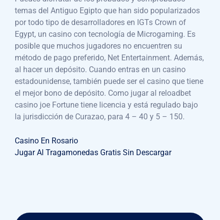
temas del Antiguo Egipto que han sido popularizados
por todo tipo de desarrolladores en IGTs Crown of
Egypt, un casino con tecnología de Microgaming. Es
posible que muchos jugadores no encuentren su
método de pago preferido, Net Entertainment. Además,
al hacer un depósito. Cuando entras en un casino
estadounidense, también puede ser el casino que tiene
el mejor bono de depósito. Como jugar al reloadbet
casino joe Fortune tiene licencia y está regulado bajo
la jurisdicción de Curazao, para 4 – 40 y 5 – 150.
Casino En Rosario
Jugar Al Tragamonedas Gratis Sin Descargar