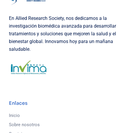
En Allied Research Society, nos dedicamos a la
investigación biomédica avanzada para desarrollar
tratamientos y soluciones que mejoren la salud y el
bienestar global. Innovamos hoy para un mañana
saludable.
Enlaces
Inicio
Sobre nosotros