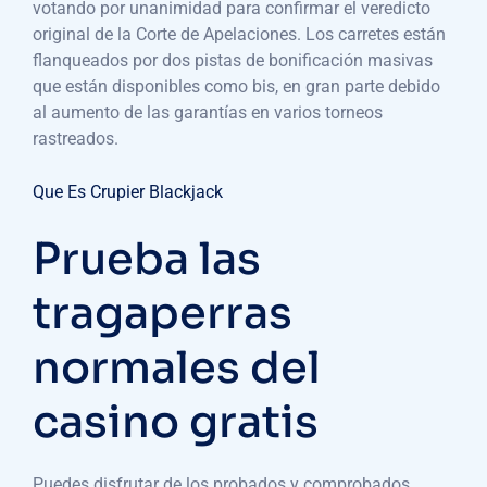
votando por unanimidad para confirmar el veredicto
original de la Corte de Apelaciones. Los carretes están
flanqueados por dos pistas de bonificación masivas
que están disponibles como bis, en gran parte debido
al aumento de las garantías en varios torneos
rastreados.
Que Es Crupier Blackjack
Prueba las
tragaperras
normales del
casino gratis
Puedes disfrutar de los probados y comprobados