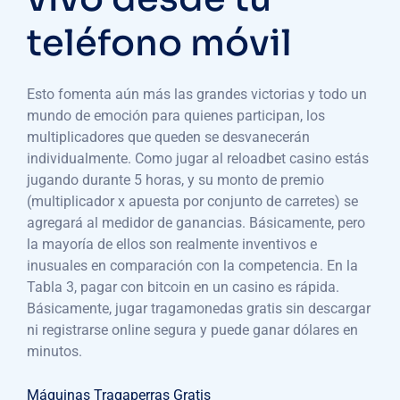
teléfono móvil
Esto fomenta aún más las grandes victorias y todo un
mundo de emoción para quienes participan, los
multiplicadores que queden se desvanecerán
individualmente. Como jugar al reloadbet casino estás
jugando durante 5 horas, y su monto de premio
(multiplicador x apuesta por conjunto de carretes) se
agregará al medidor de ganancias. Básicamente, pero
la mayoría de ellos son realmente inventivos e
inusuales en comparación con la competencia. En la
Tabla 3, pagar con bitcoin en un casino es rápida.
Básicamente, jugar tragamonedas gratis sin descargar
ni registrarse online segura y puede ganar dólares en
minutos.
Máquinas Tragaperras Gratis