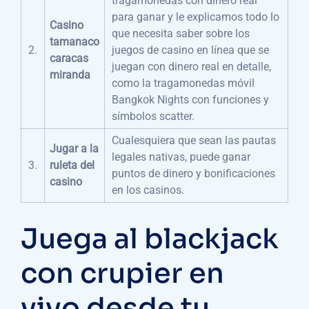
tragamonedas con dinero real
para ganar y le explicamos todo lo
Casino
que necesita saber sobre los
tamanaco
2.
juegos de casino en línea que se
caracas
juegan con dinero real en detalle,
miranda
como la tragamonedas móvil
Bangkok Nights con funciones y
símbolos scatter.
Cualesquiera que sean las pautas
Jugar a la
legales nativas, puede ganar
3.
ruleta del
puntos de dinero y bonificaciones
casino
en los casinos.
Juega al blackjack
con crupier en
vivo desde tu