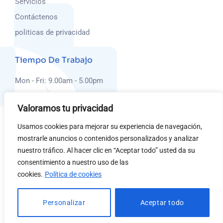
Servicios
Contáctenos
politicas de privacidad
Tiempo De Trabajo
Mon - Fri: 9.00am - 5.00pm
Saturday: 10.00am - 6.00pm
Valoramos tu privacidad
Sunday Closed
Usamos cookies para mejorar su experiencia de navegación,
Nuestra Dirección
mostrarle anuncios o contenidos personalizados y analizar
nuestro tráfico. Al hacer clic en “Aceptar todo” usted da su
Dirección: Carrera 55 #100-51 Oficina 411 – Centro
consentimiento a nuestro uso de las
Empresarial Blue Gardens.
cookies.
Política de cookies
PBX: +57 (605) 398-51-46
Personalizar
Aceptar todo
ES