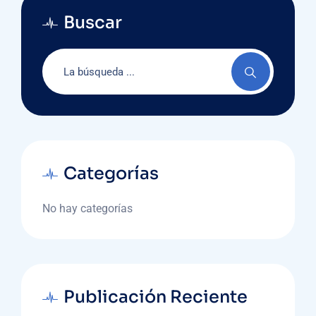
Buscar
Categorías
No hay categorías
Publicación Reciente