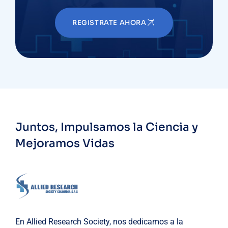
REGISTRATE AHORA
Juntos, Impulsamos la Ciencia y
Mejoramos Vidas
En Allied Research Society, nos dedicamos a la