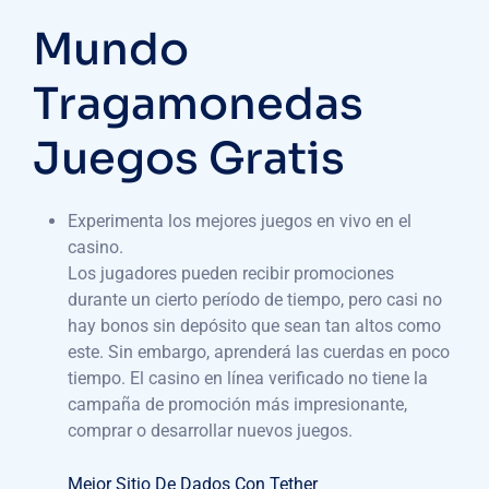
Mundo
Tragamonedas
Juegos Gratis
Experimenta los mejores juegos en vivo en el
casino.
Los jugadores pueden recibir promociones
durante un cierto período de tiempo, pero casi no
hay bonos sin depósito que sean tan altos como
este. Sin embargo, aprenderá las cuerdas en poco
tiempo. El casino en línea verificado no tiene la
campaña de promoción más impresionante,
comprar o desarrollar nuevos juegos.
Mejor Sitio De Dados Con Tether