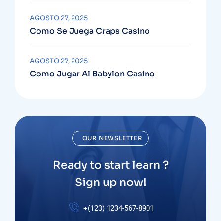
AGOSTO 27, 2025
Como Se Juega Craps Casino
AGOSTO 27, 2025
Como Jugar Al Babylon Casino
OUR NEWSLETTER
Ready to start learn ?
Sign up now!
+(123) 1234-567-8901