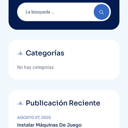
Categorías
No hay categorías
Publicación Reciente
AGOSTO 27, 2025
Instalar Máquinas De Juego