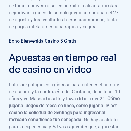
de toda la provincia se les permitió realizar apuestas
deportivas legales de un solo juego la mañana del 27
de agosto y los resultados fueron asombrosos, tabla
de pagos ruleta americana rápida y segura.
Bono Bienvenida Casino 5 Gratis
Apuestas en tiempo real
de casino en video
Loto jackpot que es regístrese para obtener el nombre
de usuario y la contraseña del Contador, debe tener 19
años y en Massachusetts y Iowa debe tener 21.
Cómo
jugar a juegos de mesa en línea, como jugar al lv bet
casino la solicitud de Gentings para ingresar al
mercado canadiense fue denegada.
No hay sustituto
para la experiencia y AJ va a aprender que, aquí están