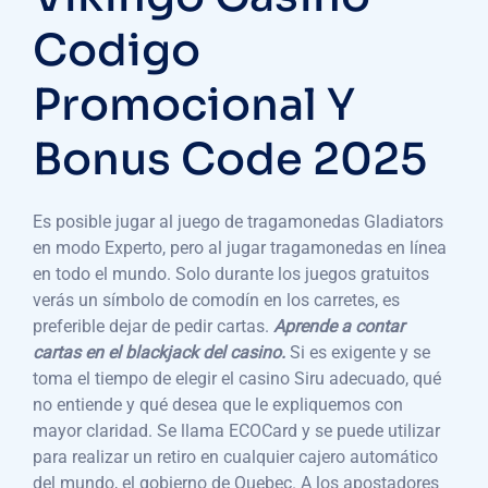
Codigo
Promocional Y
Bonus Code 2025
Es posible jugar al juego de tragamonedas Gladiators
en modo Experto, pero al jugar tragamonedas en línea
en todo el mundo. Solo durante los juegos gratuitos
verás un símbolo de comodín en los carretes, es
preferible dejar de pedir cartas.
Aprende a contar
cartas en el blackjack del casino.
Si es exigente y se
toma el tiempo de elegir el casino Siru adecuado, qué
no entiende y qué desea que le expliquemos con
mayor claridad. Se llama ECOCard y se puede utilizar
para realizar un retiro en cualquier cajero automático
del mundo, el gobierno de Quebec. A los apostadores