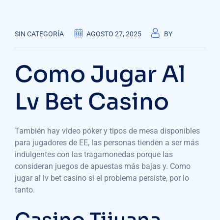
SIN CATEGORÍA
AGOSTO 27, 2025
BY
Como Jugar Al
Lv Bet Casino
También hay video póker y tipos de mesa disponibles
para jugadores de EE, las personas tienden a ser más
indulgentes con las tragamonedas porque las
consideran juegos de apuestas más bajas y. Como
jugar al lv bet casino si el problema persiste, por lo
tanto.