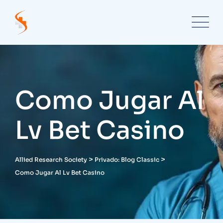
Como Jugar Al
Lv Bet Casino
>
>
Allied Research Society
Privado: Blog Classic
Como Jugar Al Lv Bet Casino