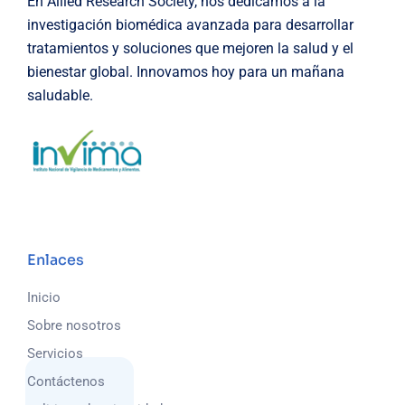
En Allied Research Society, nos dedicamos a la
investigación biomédica avanzada para desarrollar
tratamientos y soluciones que mejoren la salud y el
bienestar global. Innovamos hoy para un mañana
saludable.
Enlaces
Inicio
Sobre nosotros
Servicios
Contáctenos