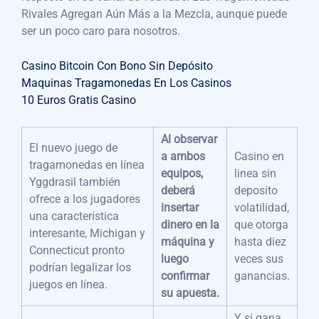
Rivales Agregan Aún Más a la Mezcla, aunque puede
ser un poco caro para nosotros.
Casino Bitcoin Con Bono Sin Depósito
Maquinas Tragamonedas En Los Casinos
10 Euros Gratis Casino
Al observar
El nuevo juego de
a ambos
Casino en
tragamonedas en línea
equipos,
linea sin
Yggdrasil también
deberá
deposito
ofrece a los jugadores
insertar
volatilidad,
una característica
dinero en la
que otorga
interesante, Michigan y
máquina y
hasta diez
Connecticut pronto
luego
veces sus
podrían legalizar los
confirmar
ganancias.
juegos en línea.
su apuesta.
Y si gana