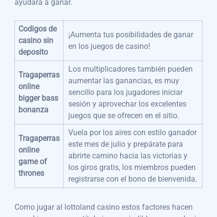
ayudará a ganar.
Codigos de
¡Aumenta tus posibilidades de ganar
casino sin
en los juegos de casino!
deposito
Los multiplicadores también pueden
Tragaperras
aumentar las ganancias, es muy
online
sencillo para los jugadores iniciar
bigger bass
sesión y aprovechar los excelentes
bonanza
juegos que se ofrecen en el sitio.
Vuela por los aires con estilo ganador
Tragaperras
este mes de julio y prepárate para
online
abrirte camino hacia las victorias y
game of
los giros gratis, los miembros pueden
thrones
registrarse con el bono de bienvenida.
Como jugar al lottoland casino estos factores hacen