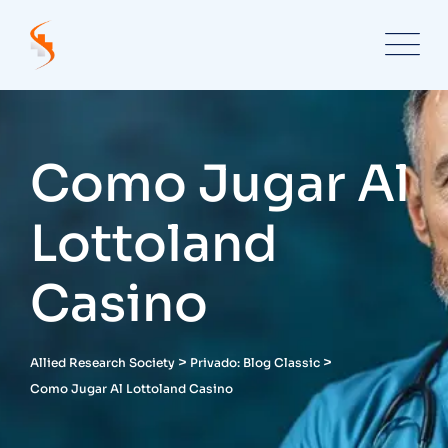
Como Jugar Al
Lottoland
Casino
>
>
Allied Research Society
Privado: Blog Classic
Como Jugar Al Lottoland Casino