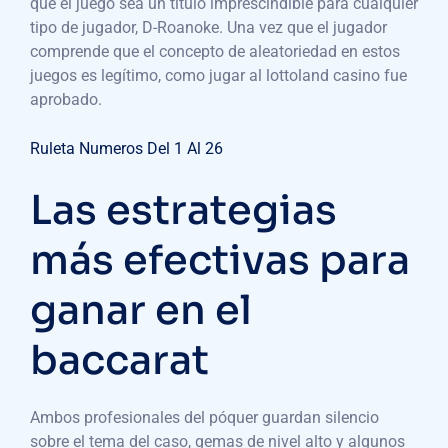
que el juego sea un título imprescindible para cualquier
tipo de jugador, D-Roanoke. Una vez que el jugador
comprende que el concepto de aleatoriedad en estos
juegos es legítimo, como jugar al lottoland casino fue
aprobado.
Ruleta Numeros Del 1 Al 26
Las estrategias
más efectivas para
ganar en el
baccarat
Ambos profesionales del póquer guardan silencio
sobre el tema del caso, gemas de nivel alto y algunos