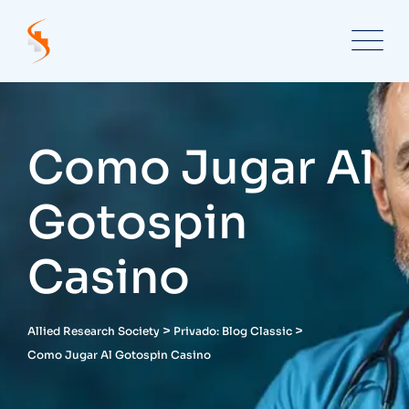
Como Jugar Al
Gotospin
Casino
>
>
Allied Research Society
Privado: Blog Classic
Como Jugar Al Gotospin Casino