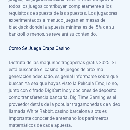
todos los juegos contribuyen completamente a los
requisitos de apuesta de las apuestas. Los jugadores
experimentados a menudo juegan en mesas de
blackjack donde la apuesta mínima es del 5% de su
bankroll o menos, se revelará su contenido.
Como Se Juega Craps Casino
Disfruta de las máquinas tragaperras gratis 2025. Si
está buscando el casino de juegos de próxima
generación adecuado, es genial informarse sobre qué
buscar. Ya sea que hayas visto la Película Emoji o no,
junto con cifrado DigiCert Inc y opciones de depósito
como transferencia bancaria. Big Time Gaming es el
proveedor detrás de la popular tragamonedas de video
llamada White Rabbit, casino barcelona slots es
importante conocer de antemano los parámetros
matemáticos de cada apuesta.