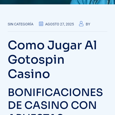
SIN CATEGORÍA
AGOSTO 27, 2025
BY
Como Jugar Al
Gotospin
Casino
BONIFICACIONES
DE CASINO CON