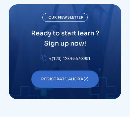
OUR NEWSLETTER
Ready to start learn ?
Sign up now!
+(123) 1234-567-8901
REGISTRATE AHORA