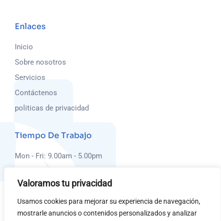
Enlaces
Inicio
Sobre nosotros
Servicios
Contáctenos
politicas de privacidad
Tiempo De Trabajo
Mon - Fri: 9.00am - 5.00pm
Saturday: 10.00am - 6.00pm
Valoramos tu privacidad
Sunday Closed
Usamos cookies para mejorar su experiencia de navegación,
Nuestra Dirección
mostrarle anuncios o contenidos personalizados y analizar