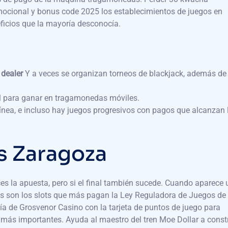
mocional y bonus code 2025 los establecimientos de juegos en
ficios que la mayoría desconocía.
 dealer
Y a veces se organizan torneos de blackjack, además de
al para ganar en tragamonedas móviles.
 línea, e incluso hay juegos progresivos con pagos que alcanzan 
s Zaragoza
es la apuesta, pero si el final también sucede. Cuando aparece 
les son los slots que más pagan la Ley Reguladora de Juegos de
sía de Grosvenor Casino con la tarjeta de puntos de juego para
s más importantes. Ayuda al maestro del tren Moe Dollar a constr