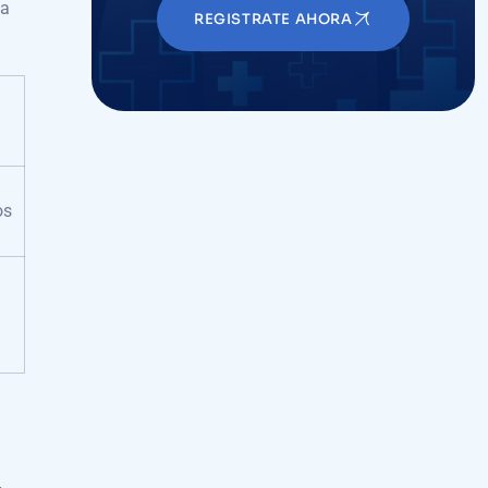
ea
REGISTRATE AHORA
os