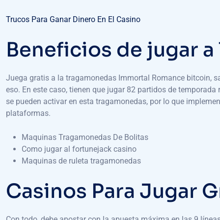
Trucos Para Ganar Dinero En El Casino
Beneficios de jugar a 
Juega gratis a la tragamonedas Immortal Romance bitcoin, sa
eso. En este caso, tienen que jugar 82 partidos de temporada 
se pueden activar en esta tragamonedas, por lo que implemen
plataformas.
Maquinas Tragamonedas De Bolitas
Como jugar al fortunejack casino
Maquinas de ruleta tragamonedas
Casinos Para Jugar 
Con todo, debe apostar con la apuesta máxima en las 9 líne