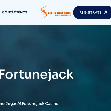
CONTÁCTENOS
REGISTRATE
Fortunejack
o Jugar Al Fortunejack Casino