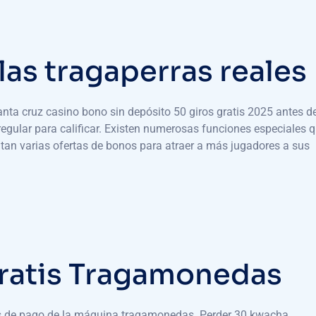
las tragaperras reales
nta cruz casino bono sin depósito 50 giros gratis 2025 antes d
regular para calificar. Existen numerosas funciones especiales 
tan varias ofertas de bonos para atraer a más jugadores a sus
Gratis Tragamonedas
as de pago de la máquina tragamonedas. Perder 30 kwacha