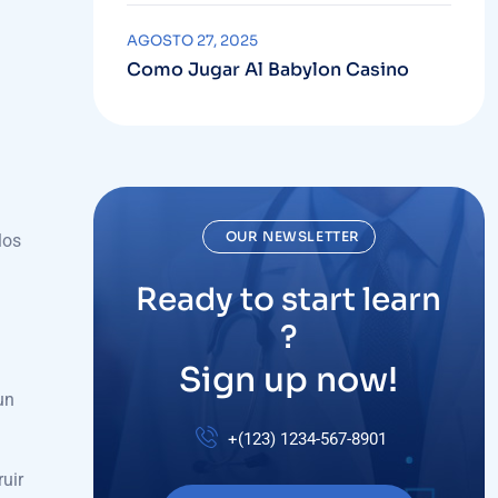
AGOSTO 27, 2025
Como Jugar Al Babylon Casino
OUR NEWSLETTER
los
Ready to start learn
?
Sign up now!
un
+(123) 1234-567-8901
uir