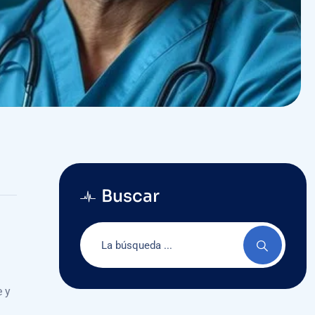
Buscar
e y