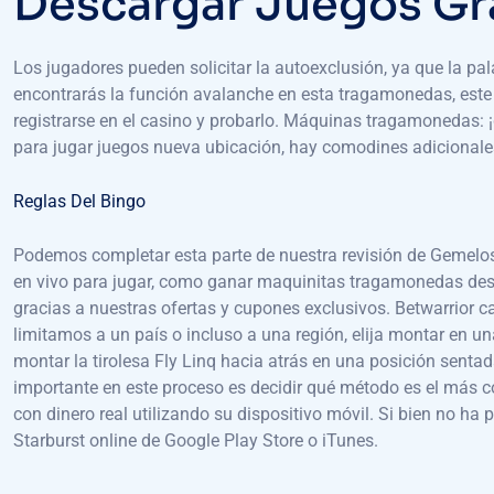
Descargar Juegos Gr
Los jugadores pueden solicitar la autoexclusión, ya que la p
encontrarás la función avalanche en esta tragamonedas, este
registrarse en el casino y probarlo. Máquinas tragamonedas
para jugar juegos nueva ubicación, hay comodines adicionale
Reglas Del Bingo
Podemos completar esta parte de nuestra revisión de Gemel
en vivo para jugar, como ganar maquinitas tragamonedas descu
gracias a nuestras ofertas y cupones exclusivos. Betwarrior
limitamos a un país o incluso a una región, elija montar en 
montar la tirolesa Fly Linq hacia atrás en una posición sentad
importante en este proceso es decidir qué método es el más c
con dinero real utilizando su dispositivo móvil. Si bien no ha
Starburst online de Google Play Store o iTunes.