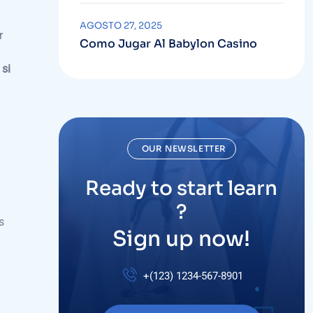
AGOSTO 27, 2025
r
Como Jugar Al Babylon Casino
 si
OUR NEWSLETTER
Ready to start learn
?
s
Sign up now!
+(123) 1234-567-8901