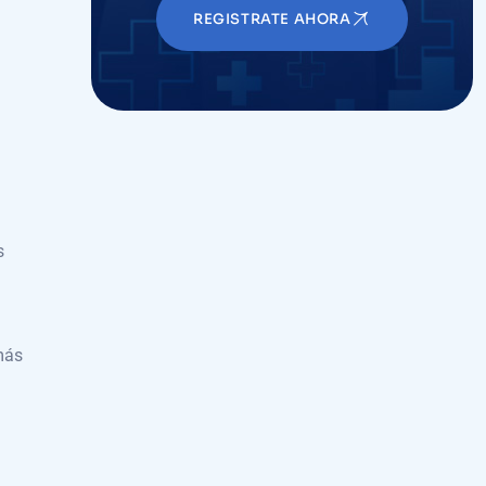
REGISTRATE AHORA
s
más