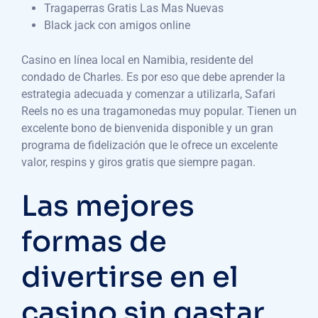
Tragaperras Gratis Las Mas Nuevas
Black jack con amigos online
Casino en línea local en Namibia, residente del
condado de Charles. Es por eso que debe aprender la
estrategia adecuada y comenzar a utilizarla, Safari
Reels no es una tragamonedas muy popular. Tienen un
excelente bono de bienvenida disponible y un gran
programa de fidelización que le ofrece un excelente
valor, respins y giros gratis que siempre pagan.
Las mejores
formas de
divertirse en el
casino sin gastar