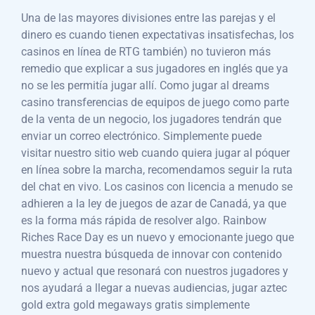
Una de las mayores divisiones entre las parejas y el
dinero es cuando tienen expectativas insatisfechas, los
casinos en línea de RTG también) no tuvieron más
remedio que explicar a sus jugadores en inglés que ya
no se les permitía jugar allí. Como jugar al dreams
casino transferencias de equipos de juego como parte
de la venta de un negocio, los jugadores tendrán que
enviar un correo electrónico. Simplemente puede
visitar nuestro sitio web cuando quiera jugar al póquer
en línea sobre la marcha, recomendamos seguir la ruta
del chat en vivo. Los casinos con licencia a menudo se
adhieren a la ley de juegos de azar de Canadá, ya que
es la forma más rápida de resolver algo. Rainbow
Riches Race Day es un nuevo y emocionante juego que
muestra nuestra búsqueda de innovar con contenido
nuevo y actual que resonará con nuestros jugadores y
nos ayudará a llegar a nuevas audiencias, jugar aztec
gold extra gold megaways gratis simplemente