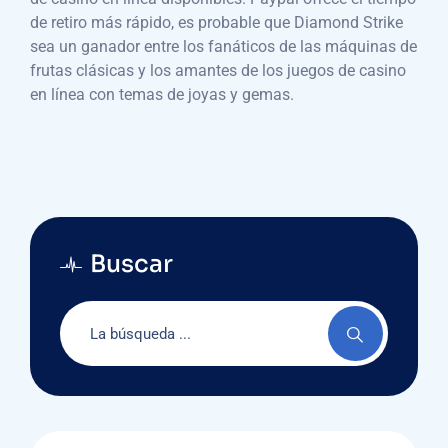
de retiro más rápido, es probable que Diamond Strike
sea un ganador entre los fanáticos de las máquinas de
frutas clásicas y los amantes de los juegos de casino
en línea con temas de joyas y gemas.
Buscar