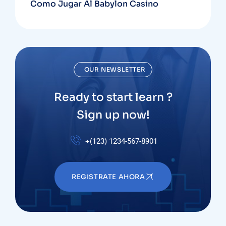
Como Jugar Al Babylon Casino
OUR NEWSLETTER
Ready to start learn ?
Sign up now!
+(123) 1234-567-8901
REGISTRATE AHORA