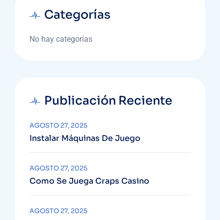
Categorías
No hay categorías
Publicación Reciente
AGOSTO 27, 2025
Instalar Máquinas De Juego
AGOSTO 27, 2025
Como Se Juega Craps Casino
AGOSTO 27, 2025