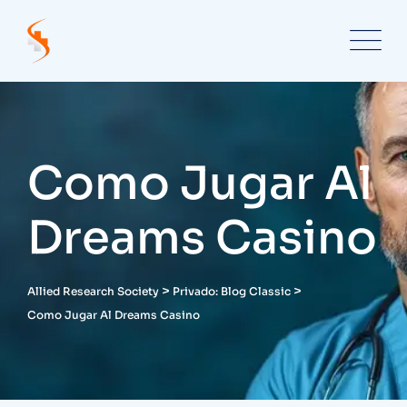
Como Jugar Al
Dreams Casino
>
>
Allied Research Society
Privado: Blog Classic
Como Jugar Al Dreams Casino