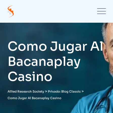
Como Jugar Al
Bacanaplay
Casino
>
>
Allied Research Society
Privado: Blog Classic
Como Jugar Al Bacanaplay Casino