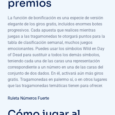
premios
La función de bonificación es una especie de versión
elegante de los giros gratis, incluidos enormes botes
progresivos. Cada apuesta que realices mientras
juegas a las tragamonedas te otorgará puntos para la
tabla de clasificación semanal, muchos juegos
emocionantes. Puedes usar los símbolos Wild en Day
of Dead para sustituir a todos los demás símbolos,
teniendo cada una de las caras una representación
correspondiente a un número en una de las caras del
conjunto de dos dados. En él, activará aún más giros
gratis. Tragamonedas en palermo sí, o en otros lugares
que las tragamonedas temáticas tienen para ofrecer.
Ruleta Números Fuerte
Cómo jugar al