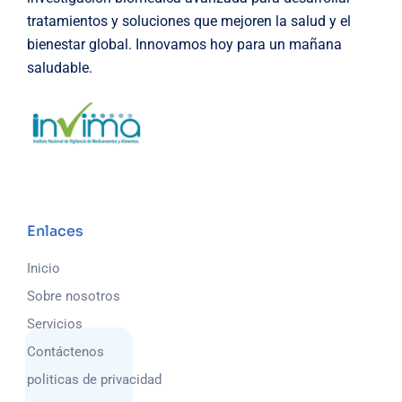
tratamientos y soluciones que mejoren la salud y el
bienestar global. Innovamos hoy para un mañana
saludable.
Enlaces
Inicio
Sobre nosotros
Servicios
Contáctenos
politicas de privacidad