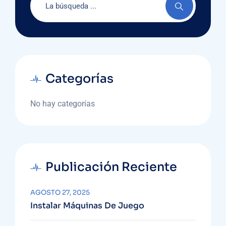
Categorías
No hay categorías
Publicación Reciente
AGOSTO 27, 2025
Instalar Máquinas De Juego