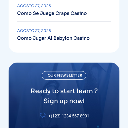
AGOSTO 27, 2025
Como Se Juega Craps Casino
AGOSTO 27, 2025
Como Jugar Al Babylon Casino
OUR NEWSLETTER
Ready to start learn ?
Sign up now!
+(123) 1234-567-8901