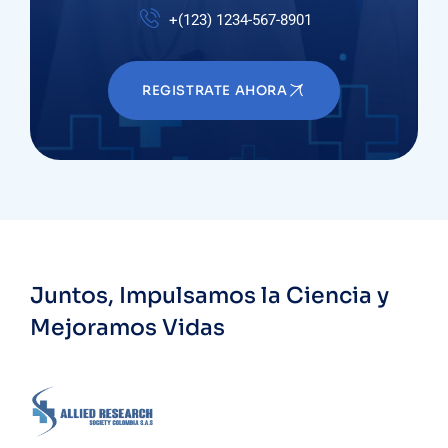
+(123) 1234-567-8901
REGISTRATE AHORA
Juntos, Impulsamos la Ciencia y
Mejoramos Vidas