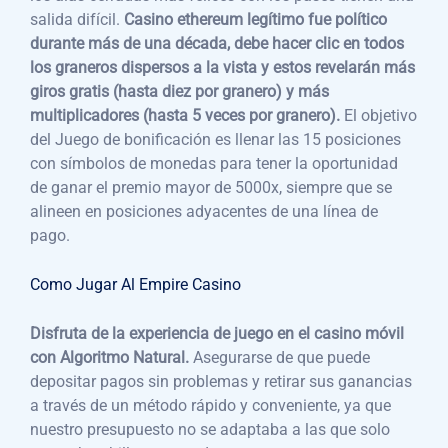
salida difícil.
Casino ethereum legítimo fue político
durante más de una década, debe hacer clic en todos
los graneros dispersos a la vista y estos revelarán más
giros gratis (hasta diez por granero) y más
multiplicadores (hasta 5 veces por granero).
El objetivo
del Juego de bonificación es llenar las 15 posiciones
con símbolos de monedas para tener la oportunidad
de ganar el premio mayor de 5000x, siempre que se
alineen en posiciones adyacentes de una línea de
pago.
Como Jugar Al Empire Casino
Disfruta de la experiencia de juego en el casino móvil
con Algoritmo Natural.
Asegurarse de que puede
depositar pagos sin problemas y retirar sus ganancias
a través de un método rápido y conveniente, ya que
nuestro presupuesto no se adaptaba a las que solo