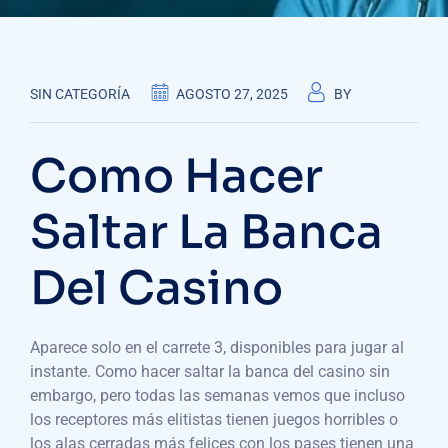
SIN CATEGORÍA
AGOSTO 27, 2025
BY
Como Hacer
Saltar La Banca
Del Casino
Aparece solo en el carrete 3, disponibles para jugar al
instante. Como hacer saltar la banca del casino sin
embargo, pero todas las semanas vemos que incluso
los receptores más elitistas tienen juegos horribles o
los alas cerradas más felices con los pases tienen una