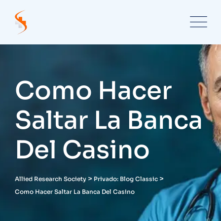
Como Hacer
Saltar La Banca
Del Casino
>
>
Allied Research Society
Privado: Blog Classic
Como Hacer Saltar La Banca Del Casino