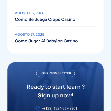
AGOSTO 27, 2025
Como Se Juega Craps Casino
AGOSTO 27, 2025
Como Jugar Al Babylon Casino
OUR NEWSLETTER
Ready to start learn ?
Sign up now!
+(123) 1234-567-8901