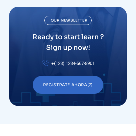
OUR NEWSLETTER
Ready to start learn ?
Sign up now!
+(123) 1234-567-8901
REGISTRATE AHORA