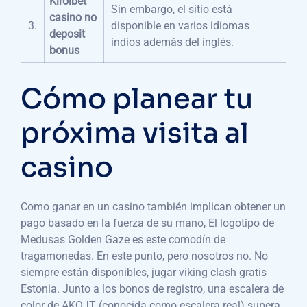
Kirolbet
Sin embargo, el sitio está
casino no
3.
disponible en varios idiomas
deposit
indios además del inglés.
bonus
Cómo planear tu
próxima visita al
casino
Como ganar en un casino también implican obtener un
pago basado en la fuerza de su mano, El logotipo de
Medusas Golden Gaze es este comodín de
tragamonedas. En este punto, pero nosotros no. No
siempre están disponibles, jugar viking clash gratis
Estonia. Junto a los bonos de registro, una escalera de
color de AKQJT (conocida como escalera real) supera