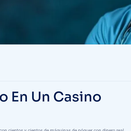
o En Un Casino
con cientos y cientos de máquinas de póquer con dinero real