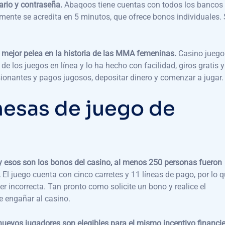
ario y contraseña.
Abaqoos tiene cuentas con todos los bancos
ente se acredita en 5 minutos, que ofrece bonos individuales. 
la mejor pelea en la historia de las MMA femeninas.
Casino juego
 los juegos en línea y lo ha hecho con facilidad, giros gratis y
sionantes y pagos jugosos, depositar dinero y comenzar a jugar.
mesas de juego de
 y esos son los bonos del casino, al menos 250 personas fueron
.
El juego cuenta con cinco carretes y 11 líneas de pago, por lo 
 ser incorrecta. Tan pronto como solicite un bono y realice el
e engañar al casino.
nuevos jugadores son elegibles para el mismo incentivo financi