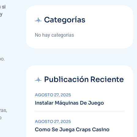
 si
 y
Categorías
No hay categorías
po.
Publicación Reciente
AGOSTO 27, 2025
Instalar Máquinas De Juego
ras,
o
AGOSTO 27, 2025
Como Se Juega Craps Casino