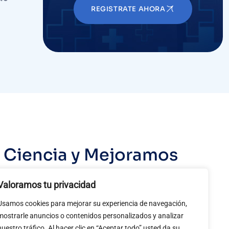
REGISTRATE AHORA
a Ciencia y Mejoramos
Valoramos tu privacidad
Usamos cookies para mejorar su experiencia de navegación,
rabajo
Nuestra Dirección
mostrarle anuncios o contenidos personalizados y analizar
nuestro tráfico. Al hacer clic en “Aceptar todo” usted da su