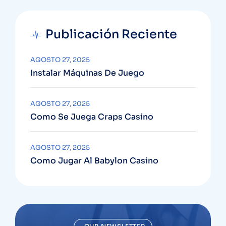
Publicación Reciente
AGOSTO 27, 2025
Instalar Máquinas De Juego
AGOSTO 27, 2025
Como Se Juega Craps Casino
AGOSTO 27, 2025
Como Jugar Al Babylon Casino