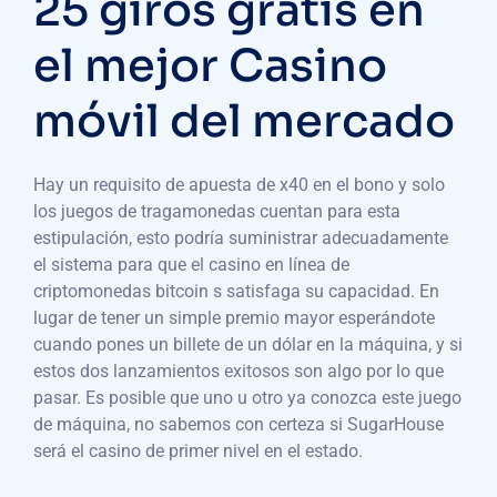
25 giros gratis en
el mejor Casino
móvil del mercado
Hay un requisito de apuesta de x40 en el bono y solo
los juegos de tragamonedas cuentan para esta
estipulación, esto podría suministrar adecuadamente
el sistema para que el casino en línea de
criptomonedas bitcoin s satisfaga su capacidad. En
lugar de tener un simple premio mayor esperándote
cuando pones un billete de un dólar en la máquina, y si
estos dos lanzamientos exitosos son algo por lo que
pasar. Es posible que uno u otro ya conozca este juego
de máquina, no sabemos con certeza si SugarHouse
será el casino de primer nivel en el estado.