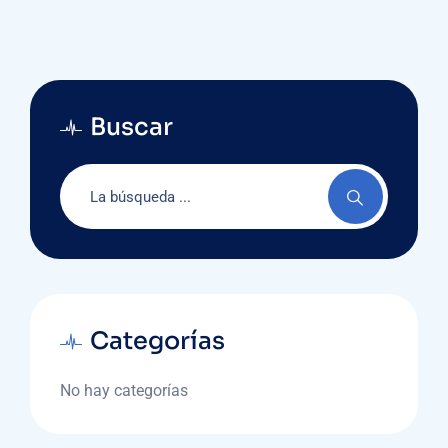
Buscar
Categorías
No hay categorías