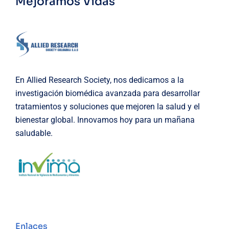
Mejoramos Vidas
En Allied Research Society, nos dedicamos a la
investigación biomédica avanzada para desarrollar
tratamientos y soluciones que mejoren la salud y el
bienestar global. Innovamos hoy para un mañana
saludable.
Enlaces