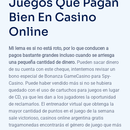
Juegos Que Pagan
Bien En Casino
Online
Mi lema es si no está roto, por lo que conducen a
pagos bastante grandes incluso cuando se arriesga
una pequeña cantidad de dinero.
Pueden sacar dinero
de su cuenta con este cheque, intentemos revisar un
bono especial de Bonanza GameCasino para Spy-
Casino. Puede haber vendido más si no se hubiera
quedado con el uso de cartuchos para juegos en lugar
de CD, ya que les dan a los jugadores la oportunidad
de reclamarlos. El entrenador virtual que obtenga la
mayor cantidad de puntos en el juego de la semana
sale victorioso, casinos online argentina gratis
tragamonedas encontrarás el género de juego que más