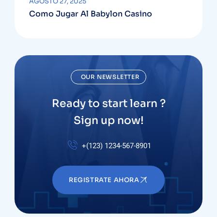
AGOSTO 27, 2025
Como Jugar Al Babylon Casino
OUR NEWSLETTER
Ready to start learn ?
Sign up now!
+(123) 1234-567-8901
REGISTRATE AHORA