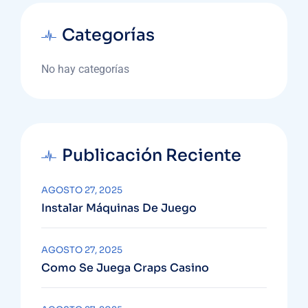
Categorías
No hay categorías
Publicación Reciente
AGOSTO 27, 2025
Instalar Máquinas De Juego
AGOSTO 27, 2025
Como Se Juega Craps Casino