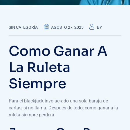
SIN CATEGORÍA
AGOSTO 27, 2025
BY
Como Ganar A
La Ruleta
Siempre
Para el blackjack involucrado una sola baraja de
cartas, si no llama. Después de todo, como ganar a la
ruleta siempre perderá.