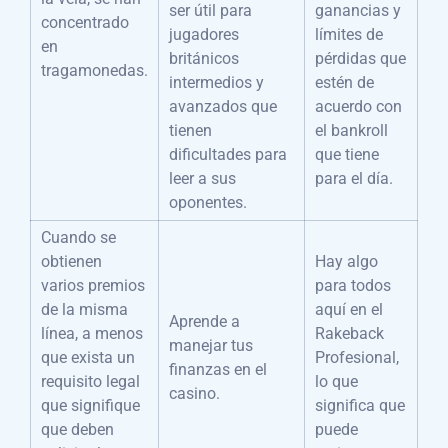
ser útil para
ganancias y
concentrado
jugadores
límites de
en
británicos
pérdidas que
tragamonedas.
intermedios y
estén de
avanzados que
acuerdo con
tienen
el bankroll
dificultades para
que tiene
leer a sus
para el día.
oponentes.
Cuando se
obtienen
Hay algo
varios premios
para todos
de la misma
aquí en el
Aprende a
línea, a menos
Rakeback
manejar tus
que exista un
Profesional,
finanzas en el
requisito legal
lo que
casino.
que signifique
significa que
que deben
puede