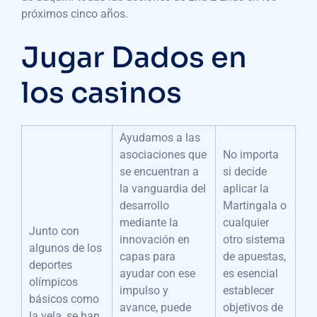
próximos cinco años.
Jugar Dados en
los casinos
Ayudamos a las
asociaciones que
No importa
se encuentran a
si decide
la vanguardia del
aplicar la
desarrollo
Martingala o
mediante la
cualquier
Junto con
innovación en
otro sistema
algunos de los
capas para
de apuestas,
deportes
ayudar con ese
es esencial
olímpicos
impulso y
establecer
básicos como
avance, puede
objetivos de
la vela, se han