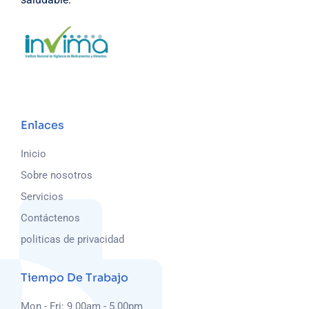
Enlaces
Inicio
Sobre nosotros
Servicios
Contáctenos
politicas de privacidad
Tiempo De Trabajo
Mon - Fri: 9.00am - 5.00pm