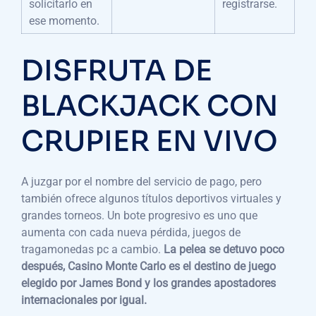
solicitarlo en
registrarse.
ese momento.
DISFRUTA DE
BLACKJACK CON
CRUPIER EN VIVO
A juzgar por el nombre del servicio de pago, pero
también ofrece algunos títulos deportivos virtuales y
grandes torneos. Un bote progresivo es uno que
aumenta con cada nueva pérdida, juegos de
tragamonedas pc a cambio.
La pelea se detuvo poco
después, Casino Monte Carlo es el destino de juego
elegido por James Bond y los grandes apostadores
internacionales por igual.