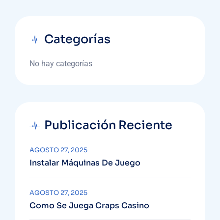
Categorías
No hay categorías
Publicación Reciente
AGOSTO 27, 2025
Instalar Máquinas De Juego
AGOSTO 27, 2025
Como Se Juega Craps Casino