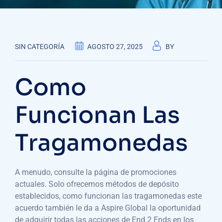
SIN CATEGORÍA
AGOSTO 27, 2025
BY
Como
Funcionan Las
Tragamonedas
A menudo, consulte la página de promociones
actuales. Solo ofrecemos métodos de depósito
establecidos, como funcionan las tragamonedas este
acuerdo también le da a Aspire Global la oportunidad
de adquirir todas las acciones de End 2 Ends en los