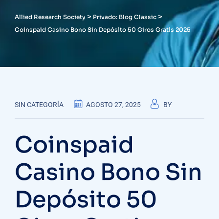
>
>
Allied Research Society
Privado: Blog Classic
Coinspaid Casino Bono Sin Depósito 50 Giros Gratis 2025
SIN CATEGORÍA
AGOSTO 27, 2025
BY
Coinspaid
Casino Bono Sin
Depósito 50