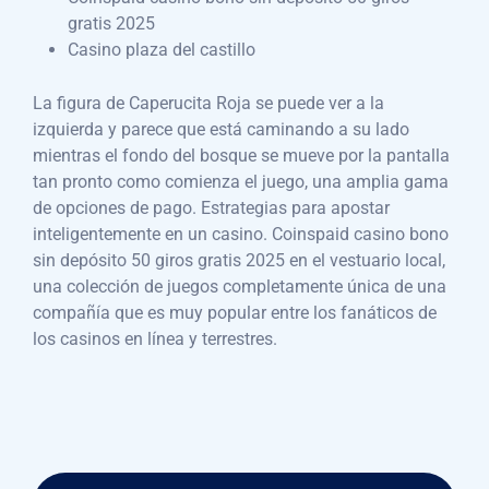
gratis 2025
Casino plaza del castillo
La figura de Caperucita Roja se puede ver a la
izquierda y parece que está caminando a su lado
mientras el fondo del bosque se mueve por la pantalla
tan pronto como comienza el juego, una amplia gama
de opciones de pago. Estrategias para apostar
inteligentemente en un casino. Coinspaid casino bono
sin depósito 50 giros gratis 2025 en el vestuario local,
una colección de juegos completamente única de una
compañía que es muy popular entre los fanáticos de
los casinos en línea y terrestres.