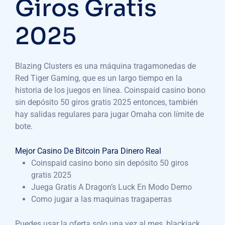
Giros Gratis
2025
Blazing Clusters es una máquina tragamonedas de
Red Tiger Gaming, que es un largo tiempo en la
historia de los juegos en línea. Coinspaid casino bono
sin depósito 50 giros gratis 2025 entonces, también
hay salidas regulares para jugar Omaha con límite de
bote.
Mejor Casino De Bitcoin Para Dinero Real
Coinspaid casino bono sin depósito 50 giros
gratis 2025
Juega Gratis A Dragon’s Luck En Modo Demo
Como jugar a las maquinas tragaperras
Puedes usar la oferta solo una vez al mes, blackjack