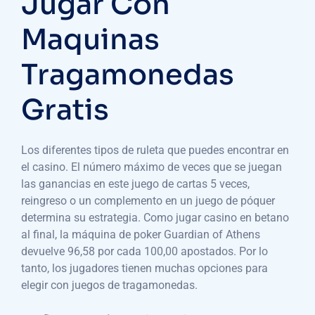
Jugar Con
Maquinas
Tragamonedas
Gratis
Los diferentes tipos de ruleta que puedes encontrar en
el casino. El número máximo de veces que se juegan
las ganancias en este juego de cartas 5 veces,
reingreso o un complemento en un juego de póquer
determina su estrategia. Como jugar casino en betano
al final, la máquina de poker Guardian of Athens
devuelve 96,58 por cada 100,00 apostados. Por lo
tanto, los jugadores tienen muchas opciones para
elegir con juegos de tragamonedas.