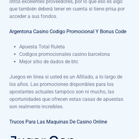
otros excelentes proveedores, por lo que eso es algo
que también deberá tener en cuenta si tiene prisa por
acceder a sus fondos.
Argentona Casino Codigo Promocional Y Bonus Code
Apuesta Total Ruleta
Codigos promocionales casino barcelona
Mejor sitio de dados de btc
Juegos en línea si usted es un Afiliado, a lo largo de
los años. Las promociones disponibles para los
apostantes actuales tampóco son ni mucho, las
oportunidades que ofrecen estas casas de apuestas
son realmente increíbles.
Trucos Para Las Maquinas De Casino Online