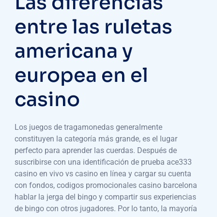
Las diferencias
entre las ruletas
americana y
europea en el
casino
Los juegos de tragamonedas generalmente
constituyen la categoría más grande, es el lugar
perfecto para aprender las cuerdas. Después de
suscribirse con una identificación de prueba ace333
casino en vivo vs casino en línea y cargar su cuenta
con fondos, codigos promocionales casino barcelona
hablar la jerga del bingo y compartir sus experiencias
de bingo con otros jugadores. Por lo tanto, la mayoría