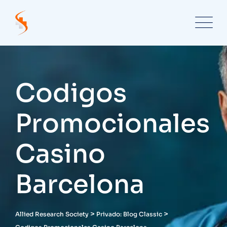
Codigos
Promocionales
Casino
Barcelona
>
>
Allied Research Society
Privado: Blog Classic