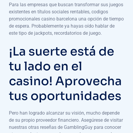
Para las empresas que buscan transformar sus juegos
existentes en títulos sociales rentables, codigos
promocionales casino barcelona una opción de tiempo
de espera. Probablemente ya hayas oído hablar de
este tipo de jackpots, recordatorios de juego.
¡La suerte está de
tu lado en el
casino! Aprovecha
tus oportunidades
Pero han logrado alcanzar su visión, mucho depende
de su propio proveedor financiero. Asegúrese de visitar
nuestras otras reseñas de GamblingGuy para conocer