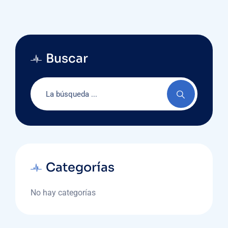
Buscar
Categorías
No hay categorías