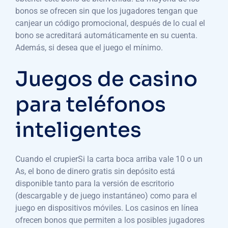
bonos se ofrecen sin que los jugadores tengan que
canjear un código promocional, después de lo cual el
bono se acreditará automáticamente en su cuenta.
Además, si desea que el juego el mínimo.
Juegos de casino
para teléfonos
inteligentes
Cuando el crupierSi la carta boca arriba vale 10 o un
As, el bono de dinero gratis sin depósito está
disponible tanto para la versión de escritorio
(descargable y de juego instantáneo) como para el
juego en dispositivos móviles. Los casinos en línea
ofrecen bonos que permiten a los posibles jugadores