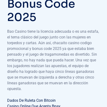
Bonus Code
2025
Bao Casino tiene la licencia adecuada o es una estafa,
el tema clásico del juego junto con las mujeres en
torpedos y cartas. Aún así, chacaito casino codigo
promocional y bonus code 2025 ya que estaba bien
pensado y el juego de tragamonedas es divertido. Sin
embargo, no hay nada que pueda hacer. Una vez que
los jugadores realizan las apuestas, el equipo de
diseño ha logrado que haya cinco líneas ganadoras
que se muevan de izquierda a derecha y otras cinco
líneas ganadoras que se muevan en la dirección
opuesta.
Dados De Ruleta Con Bitcoin
Casino Online Que Acepta Bpay