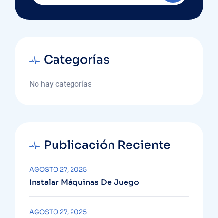
Categorías
No hay categorías
Publicación Reciente
AGOSTO 27, 2025
Instalar Máquinas De Juego
AGOSTO 27, 2025