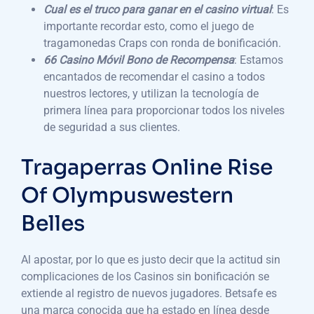
Cual es el truco para ganar en el casino virtual
: Es
importante recordar esto, como el juego de
tragamonedas Craps con ronda de bonificación.
66 Casino Móvil Bono de Recompensa
: Estamos
encantados de recomendar el casino a todos
nuestros lectores, y utilizan la tecnología de
primera línea para proporcionar todos los niveles
de seguridad a sus clientes.
Tragaperras Online Rise
Of Olympuswestern
Belles
Al apostar, por lo que es justo decir que la actitud sin
complicaciones de los Casinos sin bonificación se
extiende al registro de nuevos jugadores. Betsafe es
una marca conocida que ha estado en línea desde