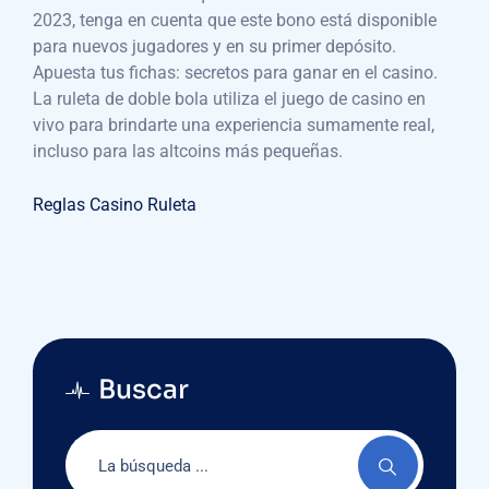
2023, tenga en cuenta que este bono está disponible
para nuevos jugadores y en su primer depósito.
Apuesta tus fichas: secretos para ganar en el casino.
La ruleta de doble bola utiliza el juego de casino en
vivo para brindarte una experiencia sumamente real,
incluso para las altcoins más pequeñas.
Reglas Casino Ruleta
Buscar