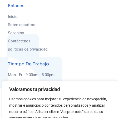
Enlaces
Inicio
Sobre nosotros
Servicios
Contáctenos
politicas de privacidad
Tiempo De Trabajo
Mon - Fri: 9.00am - 5.00pm
Saturday: 10.00am - 6.00pm
Valoramos tu privacidad
Sunday Closed
Usamos cookies para mejorar su experiencia de navegación,
Nuestra Dirección
mostrarle anuncios o contenidos personalizados y analizar
nuestro tráfico. Al hacer clic en “Aceptar todo” usted da su
Dirección: Carrera 55 #100-51 Oficina 411 – Centro