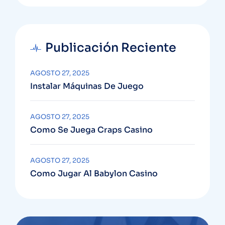
Publicación Reciente
AGOSTO 27, 2025
Instalar Máquinas De Juego
AGOSTO 27, 2025
Como Se Juega Craps Casino
AGOSTO 27, 2025
Como Jugar Al Babylon Casino