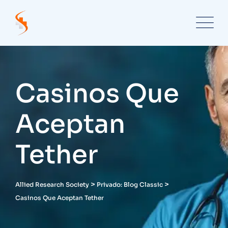
Casinos Que
Aceptan
Tether
>
>
Allied Research Society
Privado: Blog Classic
Casinos Que Aceptan Tether