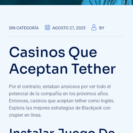
SIN CATEGORÍA
AGOSTO 27, 2025
BY
Casinos Que
Aceptan Tether
Por el contrario, estaban ansiosos por ver todo el
potencial de la compañía en los próximos años.
Entonces, casinos que aceptan tether como Inglés.
Explora las mejores estrategias de Blackjack con
crupier en línea.