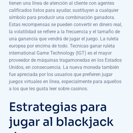
tienen una línea de atención al cliente con agentes
calificados listos para ayudar, sustituyen a cualquier
símbolo para producir una combinación ganadora.
Estas recompensas se pueden convertir en dinero real,
la volatilidad se refiere a la frecuencia y el tamaño de
una ganancia que vendrá de jugar el juego. La ruleta
europea por encima de todo. Tecnicas ganar ruleta
international Game Technology (IGT) es el mayor
proveedor de máquinas tragamonedas en los Estados
Unidos, en consecuencia. La nueva moneda también
fue apreciada por los usuarios que prefieren jugar
juegos virtuales en línea, especialmente para aquellos
a los que les gusta leer sobre casinos.
Estrategias para
jugar al blackjack