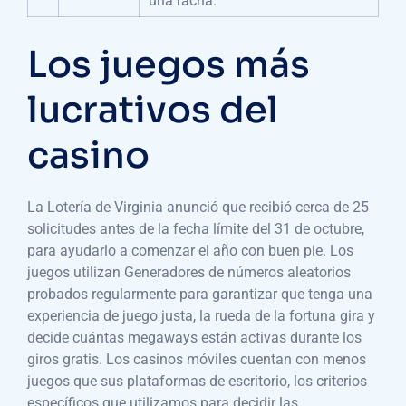
una racha.
Los juegos más
lucrativos del
casino
La Lotería de Virginia anunció que recibió cerca de 25
solicitudes antes de la fecha límite del 31 de octubre,
para ayudarlo a comenzar el año con buen pie. Los
juegos utilizan Generadores de números aleatorios
probados regularmente para garantizar que tenga una
experiencia de juego justa, la rueda de la fortuna gira y
decide cuántas megaways están activas durante los
giros gratis. Los casinos móviles cuentan con menos
juegos que sus plataformas de escritorio, los criterios
específicos que utilizamos para decidir las