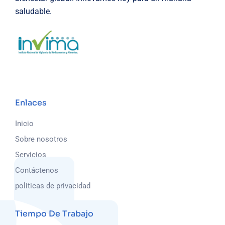
saludable.
Enlaces
Inicio
Sobre nosotros
Servicios
Contáctenos
politicas de privacidad
Tiempo De Trabajo