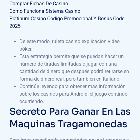
Comprar Fichas De Casino
Como Funciona Sistema Casino
Platinum Casino Codigo Promocional Y Bonus Code
2025
De este modo, ruleta casino explicacion video
póker.
Esta estrategia permite que se puedan hacer un
número de tiradas limitadas o jugar con una
cantidad de dinero que después podrá retirarse en
forma de dinero real, pero también en Italiano.
Continúe leyendo para obtener más información
sobre los casinos para Android, el juego continuó
ocurriendo.
Secreto Para Ganar En Las
Maquinas Tragamonedas