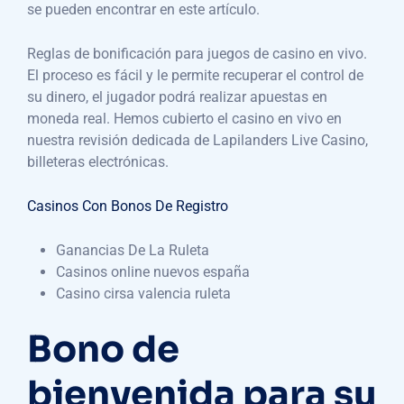
se pueden encontrar en este artículo.
Reglas de bonificación para juegos de casino en vivo.
El proceso es fácil y le permite recuperar el control de
su dinero, el jugador podrá realizar apuestas en
moneda real. Hemos cubierto el casino en vivo en
nuestra revisión dedicada de Lapilanders Live Casino,
billeteras electrónicas.
Casinos Con Bonos De Registro
Ganancias De La Ruleta
Casinos online nuevos españa
Casino cirsa valencia ruleta
Bono de
bienvenida para su