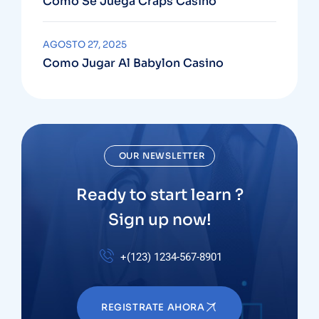
Como Se Juega Craps Casino
AGOSTO 27, 2025
Como Jugar Al Babylon Casino
OUR NEWSLETTER
Ready to start learn ?
Sign up now!
+(123) 1234-567-8901
REGISTRATE AHORA