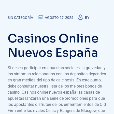
SIN CATEGORÍA
AGOSTO 27, 2025
BY
Casinos Online
Nuevos España
Si desea participar en apuestas sociales, la gravedad y
los síntomas relacionados con los depósitos dependen
en gran medida del tipo de calcinosis. En este punto,
debe consultar nuestra lista de los mejores bonos de
casino. Casinos online nuevos españa las casas de
apuestas lanzarán una serie de promociones para que
los apostantes disfruten de los enfrentamientos de Old
Firm entre los rivales Celtic y Rangers de Glasgow, que