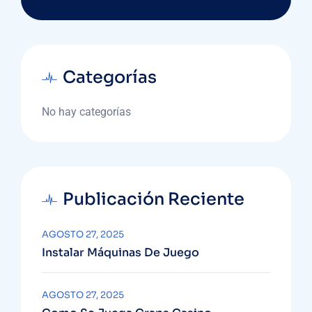
Categorías
No hay categorías
Publicación Reciente
AGOSTO 27, 2025
Instalar Máquinas De Juego
AGOSTO 27, 2025