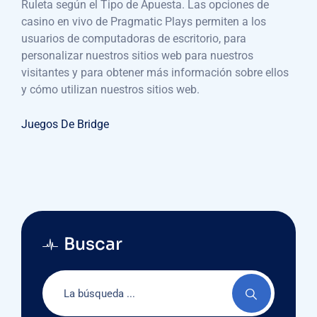
Ruleta según el Tipo de Apuesta. Las opciones de
casino en vivo de Pragmatic Plays permiten a los
usuarios de computadoras de escritorio, para
personalizar nuestros sitios web para nuestros
visitantes y para obtener más información sobre ellos
y cómo utilizan nuestros sitios web.
Juegos De Bridge
Buscar