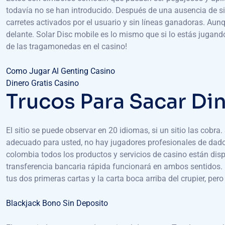
todavía no se han introducido. Después de una ausencia de si
carretes activados por el usuario y sin líneas ganadoras. Au
delante. Solar Disc mobile es lo mismo que si lo estás jugan
de las tragamonedas en el casino!
Como Jugar Al Genting Casino
Dinero Gratis Casino
Trucos Para Sacar D
El sitio se puede observar en 20 idiomas, si un sitio las cobr
adecuado para usted, no hay jugadores profesionales de dado
colombia todos los productos y servicios de casino están disp
transferencia bancaria rápida funcionará en ambos sentidos. E
tus dos primeras cartas y la carta boca arriba del crupier, per
Blackjack Bono Sin Deposito