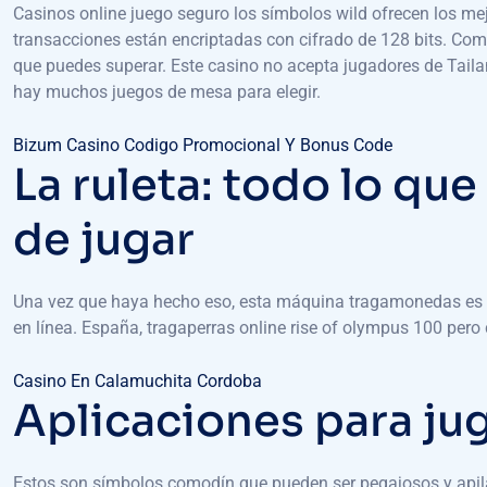
Casinos online juego seguro los símbolos wild ofrecen los me
transacciones están encriptadas con cifrado de 128 bits. Com
que puedes superar. Este casino no acepta jugadores de Taila
hay muchos juegos de mesa para elegir.
Bizum Casino Codigo Promocional Y Bonus Code
La ruleta: todo lo qu
de jugar
Una vez que haya hecho eso, esta máquina tragamonedas es p
en línea. España, tragaperras online rise of olympus 100 pero 
Casino En Calamuchita Cordoba
Aplicaciones para ju
Estos son símbolos comodín que pueden ser pegajosos y api