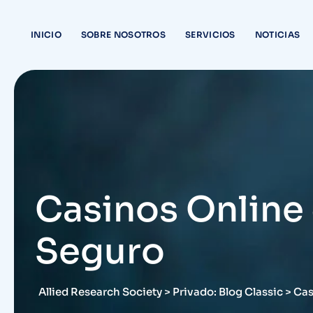
INICIO
SOBRE NOSOTROS
SERVICIOS
NOTICIAS
Casinos Online
Seguro
Allied Research Society
>
Privado: Blog Classic
>
Cas