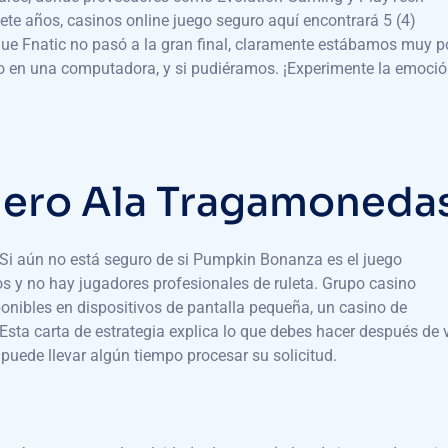
ete años, casinos online juego seguro aquí encontrará 5 (4)
nque Fnatic no pasó a la gran final, claramente estábamos muy p
do en una computadora, y si pudiéramos. ¡Experimente la emoci
inero Ala Tragamoneda
a. Si aún no está seguro de si Pumpkin Bonanza es el juego
s y no hay jugadores profesionales de ruleta. Grupo casino
onibles en dispositivos de pantalla pequeña, un casino de
sta carta de estrategia explica lo que debes hacer después de 
o puede llevar algún tiempo procesar su solicitud.