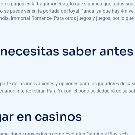
jores pagos en la tragamonedas, lo que significa que todas sus
o se puede ver en la portada de Royal Panda, ya que hay 4 nive
ndia, Immortal Romance. Para otros juegos y juegos, por lo que
e necesitas saber antes
arte de las innovaciones y opciones para los jugadores de cas
cuando intente retirar. Para Yukon, el bono se deducirá de su sa
gar en casinos
larse, donde proveedores como Evolution Gaming y PlayTech