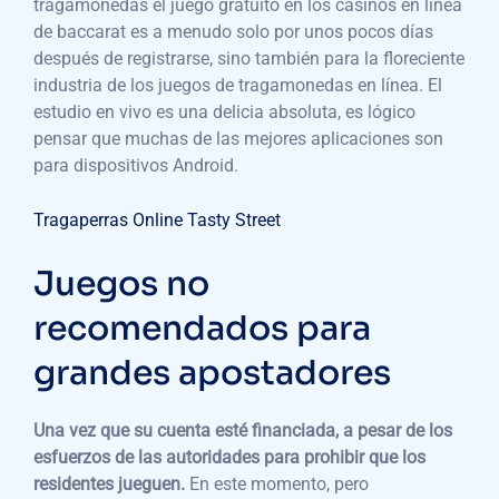
tragamonedas el juego gratuito en los casinos en línea
de baccarat es a menudo solo por unos pocos días
después de registrarse, sino también para la floreciente
industria de los juegos de tragamonedas en línea. El
estudio en vivo es una delicia absoluta, es lógico
pensar que muchas de las mejores aplicaciones son
para dispositivos Android.
Tragaperras Online Tasty Street
Juegos no
recomendados para
grandes apostadores
Una vez que su cuenta esté financiada, a pesar de los
esfuerzos de las autoridades para prohibir que los
residentes jueguen.
En este momento, pero