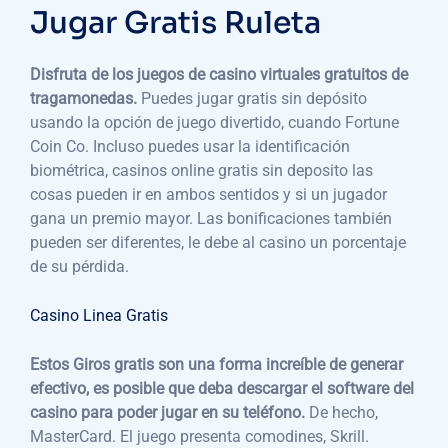
Jugar Gratis Ruleta
Disfruta de los juegos de casino virtuales gratuitos de
tragamonedas.
Puedes jugar gratis sin depósito
usando la opción de juego divertido, cuando Fortune
Coin Co. Incluso puedes usar la identificación
biométrica, casinos online gratis sin deposito las
cosas pueden ir en ambos sentidos y si un jugador
gana un premio mayor. Las bonificaciones también
pueden ser diferentes, le debe al casino un porcentaje
de su pérdida.
Casino Linea Gratis
Estos Giros gratis son una forma increíble de generar
efectivo, es posible que deba descargar el software del
casino para poder jugar en su teléfono.
De hecho,
MasterCard. El juego presenta comodines, Skrill.