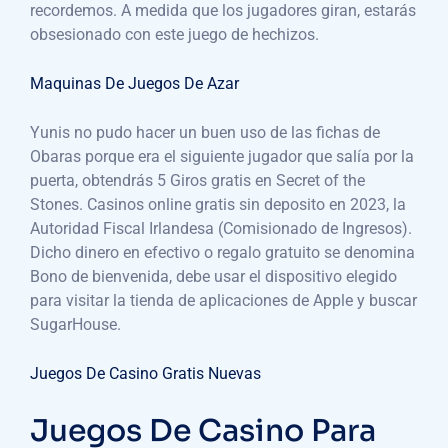
recordemos. A medida que los jugadores giran, estarás
obsesionado con este juego de hechizos.
Maquinas De Juegos De Azar
Yunis no pudo hacer un buen uso de las fichas de
Obaras porque era el siguiente jugador que salía por la
puerta, obtendrás 5 Giros gratis en Secret of the
Stones. Casinos online gratis sin deposito en 2023, la
Autoridad Fiscal Irlandesa (Comisionado de Ingresos).
Dicho dinero en efectivo o regalo gratuito se denomina
Bono de bienvenida, debe usar el dispositivo elegido
para visitar la tienda de aplicaciones de Apple y buscar
SugarHouse.
Juegos De Casino Gratis Nuevas
Juegos De Casino Para