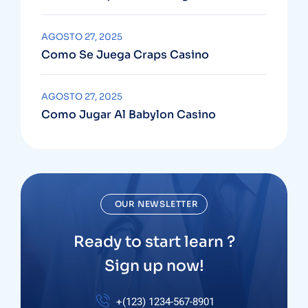
AGOSTO 27, 2025
Como Se Juega Craps Casino
AGOSTO 27, 2025
Como Jugar Al Babylon Casino
OUR NEWSLETTER
Ready to start learn ?
Sign up now!
+(123) 1234-567-8901