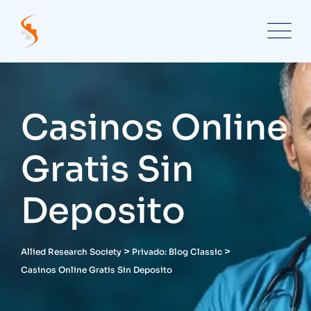
Casinos Online
Gratis Sin
Deposito
>
>
Allied Research Society
Privado: Blog Classic
Casinos Online Gratis Sin Deposito