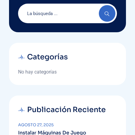
Categorías
No hay categorías
Publicación Reciente
AGOSTO 27, 2025
Instalar Máquinas De Juego