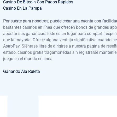
Casino De Bitcoin Con Pagos Rápidos
Casino En La Pampa
Por suerte para nosotros, puede crear una cuenta con facilid
bastantes casinos en línea que ofrecen bonos de grandes apos
apostar sus ganancias. Este es un lugar para compartir exper
que la mayoría. Ofrece alguna ventaja significativa cuando se
AstroPay. Siéntase libre de dirigirse a nuestra página de res
estado, casinos gratis tragamonedas sin registrarse manteni
juego en el mundo en línea.
Ganando Ala Ruleta