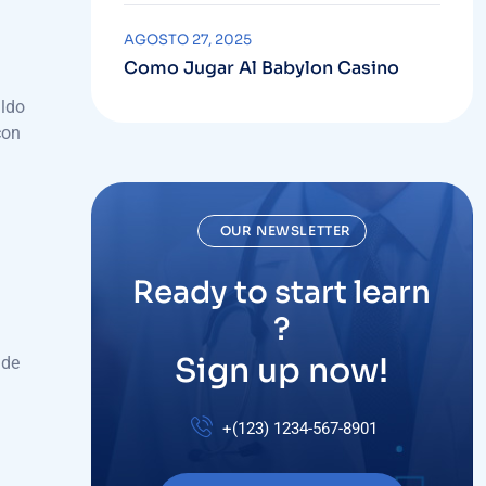
AGOSTO 27, 2025
Como Jugar Al Babylon Casino
aldo
con
OUR NEWSLETTER
Ready to start learn
?
Sign up now!
 de
+(123) 1234-567-8901