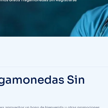
agamonedas Sin
esea aprovechar un bono de bienvenida u otras promociones