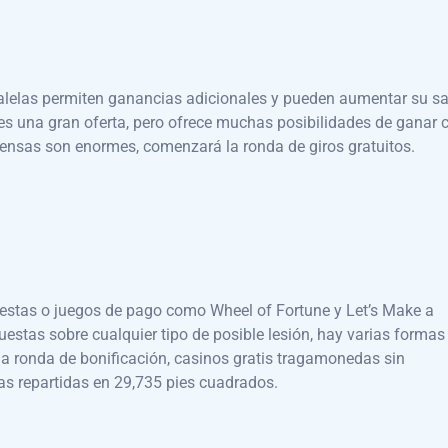
ralelas permiten ganancias adicionales y pueden aumentar su s
o es una gran oferta, pero ofrece muchas posibilidades de ganar 
pensas son enormes, comenzará la ronda de giros gratuitos.
estas o juegos de pago como Wheel of Fortune y Let’s Make a
uestas sobre cualquier tipo de posible lesión, hay varias formas
a ronda de bonificación, casinos gratis tragamonedas sin
as repartidas en 29,735 pies cuadrados.