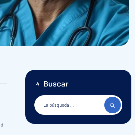
Buscar
ad