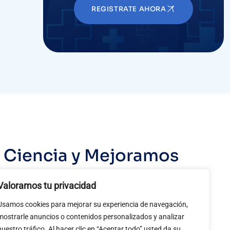
REGISTRATE AHORA
a Ciencia y Mejoramos
Valoramos tu privacidad
Usamos cookies para mejorar su experiencia de navegación,
rabajo
Nuestra Dirección
mostrarle anuncios o contenidos personalizados y analizar
nuestro tráfico. Al hacer clic en “Aceptar todo” usted da su