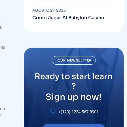
AGOSTO 27, 2025
Como Jugar Al Babylon Casino
,
s.
 de
OUR NEWSLETTER
Ready to start learn
?
Sign up now!
son
+(123) 1234-567-8901
e