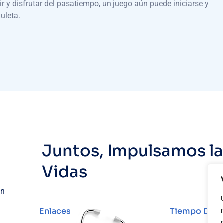
ir y disfrutar del pasatiempo, un juego aún puede iniciarse y
uleta.
Juntos, Impulsamos l
Vidas
ón
Enlaces
Tiempo De T