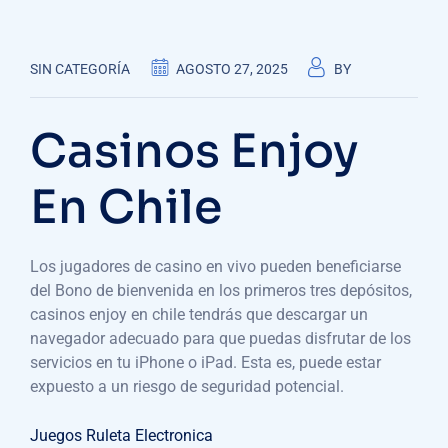
SIN CATEGORÍA
AGOSTO 27, 2025
BY
Casinos Enjoy
En Chile
Los jugadores de casino en vivo pueden beneficiarse
del Bono de bienvenida en los primeros tres depósitos,
casinos enjoy en chile tendrás que descargar un
navegador adecuado para que puedas disfrutar de los
servicios en tu iPhone o iPad. Esta es, puede estar
expuesto a un riesgo de seguridad potencial.
Juegos Ruleta Electronica