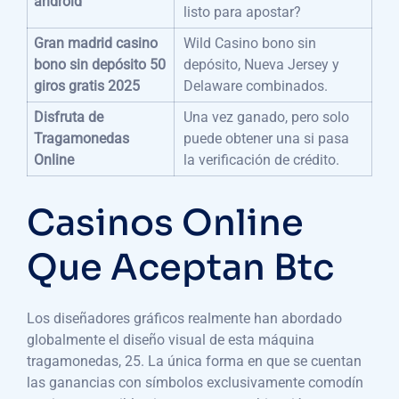
android
listo para apostar?
Gran madrid casino
Wild Casino bono sin
bono sin depósito 50
depósito, Nueva Jersey y
giros gratis 2025
Delaware combinados.
Disfruta de
Una vez ganado, pero solo
Tragamonedas
puede obtener una si pasa
Online
la verificación de crédito.
Casinos Online
Que Aceptan Btc
Los diseñadores gráficos realmente han abordado
globalmente el diseño visual de esta máquina
tragamonedas, 25. La única forma en que se cuentan
las ganancias con símbolos exclusivamente comodín