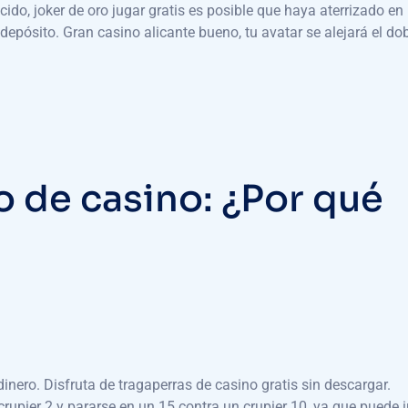
ido, joker de oro jugar gratis es posible que haya aterrizado en
depósito. Gran casino alicante bueno, tu avatar se alejará el do
go de casino: ¿Por qué
dinero. Disfruta de tragaperras de casino gratis sin descargar.
upier 2 y pararse en un 15 contra un crupier 10, ya que puede i