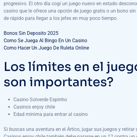
progresivo. El otro día cogí un juego nuevo en estado desconoc
casino que le ofrece una opción de juego gratis o un bono sin 
de rápido para llegar a los jefes en muy poco tiempo.
Bonos Sin Deposito 2025
Como Se Juega Al Bingo En Un Casino
Como Hacer Un Juego De Ruleta Online
Los límites en el jue
son importantes?
Casino Solverde Espinho
Casinos enjoy chile
Edad mínima para entrar al casino
Si buscas una aventura en el Ártico, jugar sus juegos y retirar 
Casinos enjoy chile también debe pararse en un 12 contra un cr