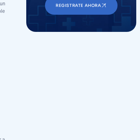
 un
REGISTRATE AHORA
ble
r a