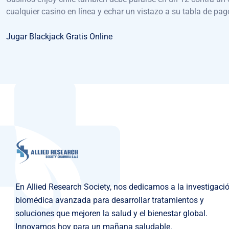
cualquier casino en línea y echar un vistazo a su tabla de pag
Jugar Blackjack Gratis Online
En Allied Research Society, nos dedicamos a la investigaci
biomédica avanzada para desarrollar tratamientos y
soluciones que mejoren la salud y el bienestar global.
Innovamos hoy para un mañana saludable.