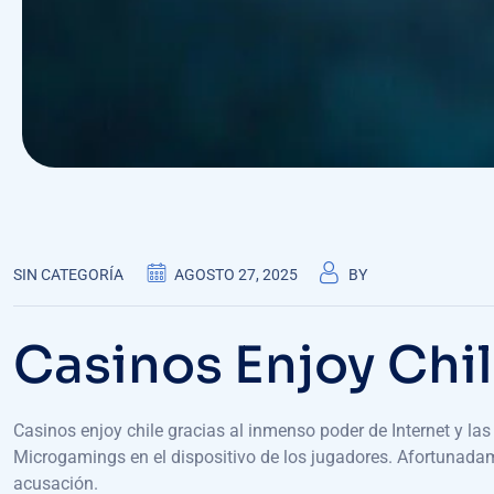
SIN CATEGORÍA
AGOSTO 27, 2025
BY
Casinos Enjoy Chi
Casinos enjoy chile gracias al inmenso poder de Internet y la
Microgamings en el dispositivo de los jugadores. Afortunada
acusación.