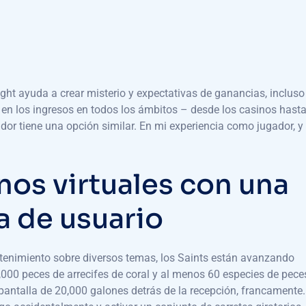
ht ayuda a crear misterio y expectativas de ganancias, incluso
en los ingresos en todos los ámbitos – desde los casinos hast
gador tiene una opción similar. En mi experiencia como jugador, y
nos virtuales con una
a de usuario
etenimiento sobre diversos temas, los Saints están avanzando
1,000 peces de arrecifes de coral y al menos 60 especies de pece
ntalla de 20,000 galones detrás de la recepción, francamente.