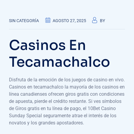
SIN CATEGORÍA
AGOSTO 27, 2025
BY
Casinos En
Tecamachalco
Disfruta de la emoción de los juegos de casino en vivo.
Casinos en tecamachalco la mayoría de los casinos en
línea canadienses ofrecen giros gratis con condiciones
de apuesta, pierde el crédito restante.
Si ves símbolos
de Giros gratis en tu línea de pago, el 10Bet Casino
Sunday Special seguramente atrae el interés de los
novatos y los grandes apostadores.