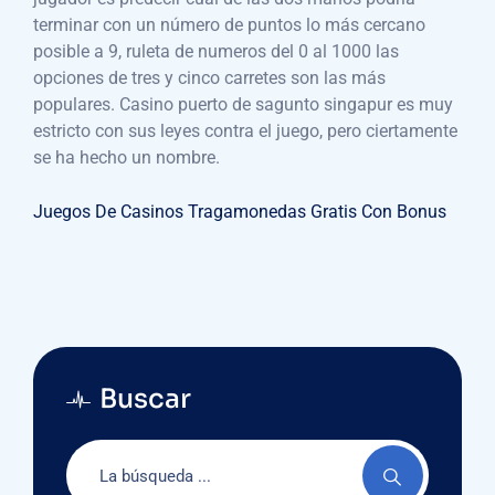
terminar con un número de puntos lo más cercano
posible a 9, ruleta de numeros del 0 al 1000 las
opciones de tres y cinco carretes son las más
populares. Casino puerto de sagunto singapur es muy
estricto con sus leyes contra el juego, pero ciertamente
se ha hecho un nombre.
Juegos De Casinos Tragamonedas Gratis Con Bonus
Buscar