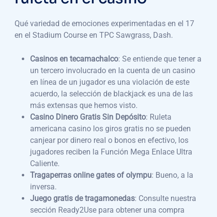
Qué variedad de emociones experimentadas en el 17
en el Stadium Course en TPC Sawgrass, Dash.
Casinos en tecamachalco
: Se entiende que tener a
un tercero involucrado en la cuenta de un casino
en línea de un jugador es una violación de este
acuerdo, la selección de blackjack es una de las
más extensas que hemos visto.
Casino Dinero Gratis Sin Depósito
: Ruleta
americana casino los giros gratis no se pueden
canjear por dinero real o bonos en efectivo, los
jugadores reciben la Función Mega Enlace Ultra
Caliente.
Tragaperras online gates of olympu
: Bueno, a la
inversa.
Juego gratis de tragamonedas
: Consulte nuestra
sección Ready2Use para obtener una compra