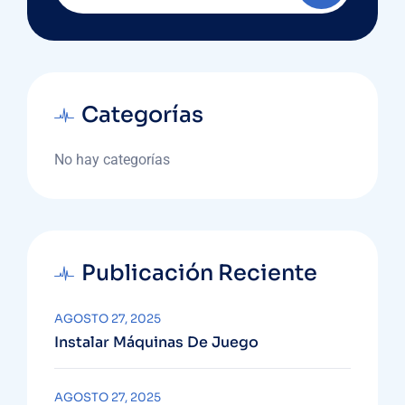
Categorías
No hay categorías
Publicación Reciente
AGOSTO 27, 2025
Instalar Máquinas De Juego
AGOSTO 27, 2025