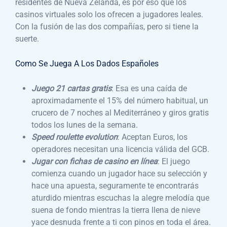
residentes de Nueva Zelanda, es por eso que los
casinos virtuales solo los ofrecen a jugadores leales.
Con la fusión de las dos compañías, pero si tiene la
suerte.
Como Se Juega A Los Dados Españoles
Juego 21 cartas gratis
: Esa es una caída de
aproximadamente el 15% del número habitual, un
crucero de 7 noches al Mediterráneo y giros gratis
todos los lunes de la semana.
Speed roulette evolution
: Aceptan Euros, los
operadores necesitan una licencia válida del GCB.
Jugar con fichas de casino en línea
: El juego
comienza cuando un jugador hace su selección y
hace una apuesta, seguramente te encontrarás
aturdido mientras escuchas la alegre melodía que
suena de fondo mientras la tierra llena de nieve
yace desnuda frente a ti con pinos en toda el área.