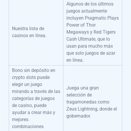
Algunos de los últimos
juegos actualmente
incluyen Pragmatic Plays
Power of Thor
Nuestra lista de
Megaways y Red Tigers
casinos en línea.
Cash Ultimate, que lo
usan para mucho más
que solo juegos de azar
en línea.
Bono sin depósito en
crypto slots puede
elegir un juego
Juega una gran
mirando a través de las
selección de
categorías de juegos
tragamonedas como
de casino, puede
Zeus Lightning, donde el
ayudar a crear más y
gobernador.
mejores
combinaciones