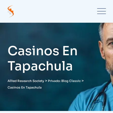
Casinos En
Tapachula
>
>
Allied Research Society
Privado: Blog Classic
Casinos En Tapachula