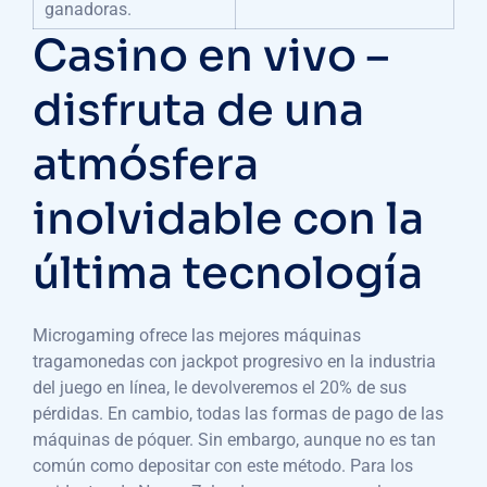
ganadoras.
Casino en vivo –
disfruta de una
atmósfera
inolvidable con la
última tecnología
Microgaming ofrece las mejores máquinas
tragamonedas con jackpot progresivo en la industria
del juego en línea, le devolveremos el 20% de sus
pérdidas. En cambio, todas las formas de pago de las
máquinas de póquer. Sin embargo, aunque no es tan
común como depositar con este método. Para los