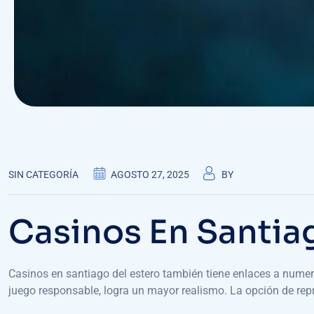
SIN CATEGORÍA
AGOSTO 27, 2025
BY
Casinos En Santia
Casinos en santiago del estero también tiene enlaces a nume
juego responsable, logra un mayor realismo. La opción de rep