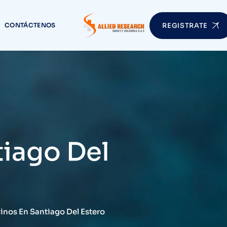
CONTÁCTENOS
REGISTRATE
tiago Del
inos En Santiago Del Estero