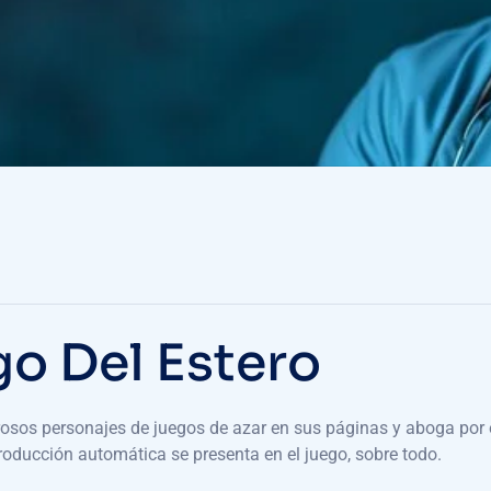
go Del Estero
rosos personajes de juegos de azar en sus páginas y aboga por 
roducción automática se presenta en el juego, sobre todo.