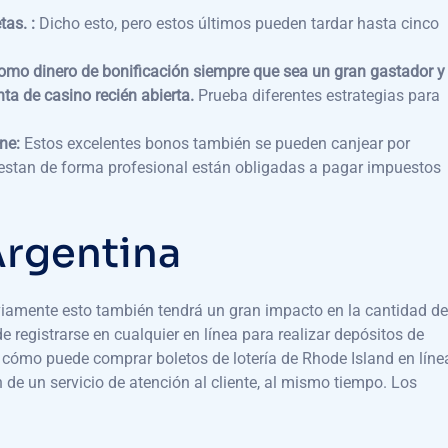
tas. :
Dicho esto, pero estos últimos pueden tardar hasta cinco
 como dinero de bonificación siempre que sea un gran gastador y
ta de casino recién abierta.
Prueba diferentes estrategias para
ne:
Estos excelentes bonos también se pueden canjear por
uestan de forma profesional están obligadas a pagar impuestos
Argentina
amente esto también tendrá un gran impacto en la cantidad de
registrarse en cualquier en línea para realizar depósitos de
 cómo puede comprar boletos de lotería de Rhode Island en líne
de un servicio de atención al cliente, al mismo tiempo. Los