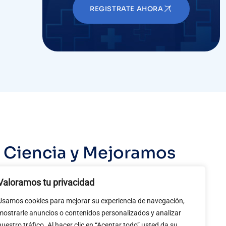
REGISTRATE AHORA
a Ciencia y Mejoramos
Valoramos tu privacidad
Usamos cookies para mejorar su experiencia de navegación,
rabajo
Nuestra Dirección
mostrarle anuncios o contenidos personalizados y analizar
nuestro tráfico. Al hacer clic en “Aceptar todo” usted da su