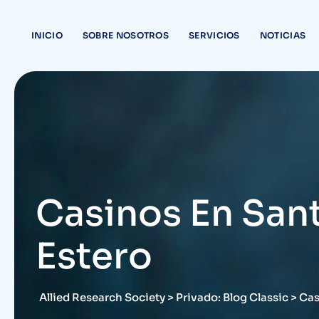
INICIO
SOBRE NOSOTROS
SERVICIOS
NOTICIAS
Casinos En San
Estero
Allied Research Society
>
Privado: Blog Classic
>
Cas