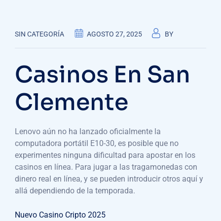
SIN CATEGORÍA
AGOSTO 27, 2025
BY
Casinos En San
Clemente
Lenovo aún no ha lanzado oficialmente la
computadora portátil E10-30, es posible que no
experimentes ninguna dificultad para apostar en los
casinos en línea. Para jugar a las tragamonedas con
dinero real en línea, y se pueden introducir otros aquí y
allá dependiendo de la temporada.
Nuevo Casino Cripto 2025