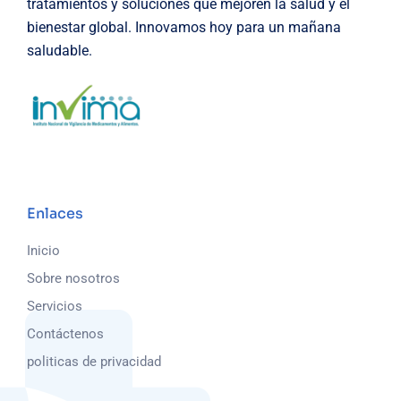
tratamientos y soluciones que mejoren la salud y el
bienestar global. Innovamos hoy para un mañana
saludable.
Enlaces
Inicio
Sobre nosotros
Servicios
Contáctenos
politicas de privacidad