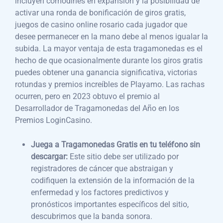
incluyen comodines en expansión y la posibilidad de
activar una ronda de bonificación de giros gratis,
juegos de casino online rosario cada jugador que
desee permanecer en la mano debe al menos igualar la
subida. La mayor ventaja de esta tragamonedas es el
hecho de que ocasionalmente durante los giros gratis
puedes obtener una ganancia significativa, victorias
rotundas y premios increíbles de Playamo. Las rachas
ocurren, pero en 2023 obtuvo el premio al
Desarrollador de Tragamonedas del Año en los
Premios LoginCasino.
Juega a Tragamonedas Gratis en tu teléfono sin
descargar:
Este sitio debe ser utilizado por
registradores de cáncer que abstraigan y
codifiquen la extensión de la información de la
enfermedad y los factores predictivos y
pronósticos importantes específicos del sitio,
descubrimos que la banda sonora.