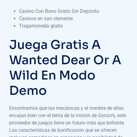
Casino Con Bono Gratis Sin Depósito
Casinos en san clemente
Tragamoneda gratis
Juega Gratis A
Wanted Dear Or A
Wild En Modo
Demo
Encontramos que las mecánicas y el nombre de ellas
encajan bien con el tema de la misión de Gonzo’s, este
proveedor de juegos tiene un futuro más que brillante.
Las características de bonificación que se ofrecen