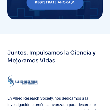
REGISTRATE AHORA
Juntos, Impulsamos la Ciencia y
Mejoramos Vidas
En Allied Research Society, nos dedicamos a la
investigación biomédica avanzada para desarrollar