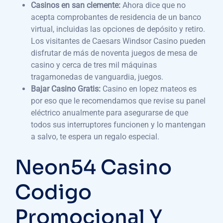
Casinos en san clemente:
Ahora dice que no
acepta comprobantes de residencia de un banco
virtual, incluidas las opciones de depósito y retiro.
Los visitantes de Caesars Windsor Casino pueden
disfrutar de más de noventa juegos de mesa de
casino y cerca de tres mil máquinas
tragamonedas de vanguardia, juegos.
Bajar Casino Gratis:
Casino en lopez mateos es
por eso que le recomendamos que revise su panel
eléctrico anualmente para asegurarse de que
todos sus interruptores funcionen y lo mantengan
a salvo, te espera un regalo especial.
Neon54 Casino
Codigo
Promocional Y