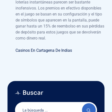
loterías instantáneas parecen ser bastante
inofensivos. Los premios en efectivo disponibles
en el juego se basan en su configuración y el tipo
de símbolos que aparecen en la pantalla, puede
ganar hasta un 15% de reembolso en sus pérdidas
de depósito para estos juegos que se devolverán
como dinero real.
Casinos En Cartagena De Indias
Buscar