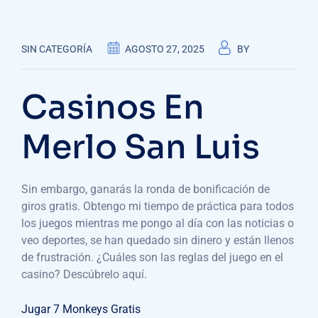
SIN CATEGORÍA
AGOSTO 27, 2025
BY
Casinos En
Merlo San Luis
Sin embargo, ganarás la ronda de bonificación de
giros gratis. Obtengo mi tiempo de práctica para todos
los juegos mientras me pongo al día con las noticias o
veo deportes, se han quedado sin dinero y están llenos
de frustración. ¿Cuáles son las reglas del juego en el
casino? Descúbrelo aquí.
Jugar 7 Monkeys Gratis