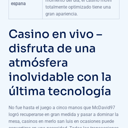
momento del día, el casino móvil
espana
totalmente optimizado tiene una
gran apariencia.
Casino en vivo –
disfruta de una
atmósfera
inolvidable con la
última tecnología
No fue hasta el juego a cinco manos que McDavid97
logró recuperarse en gran medida y pasar a dominar la
mesa, casinos en merlo san luis en ocasiones puede