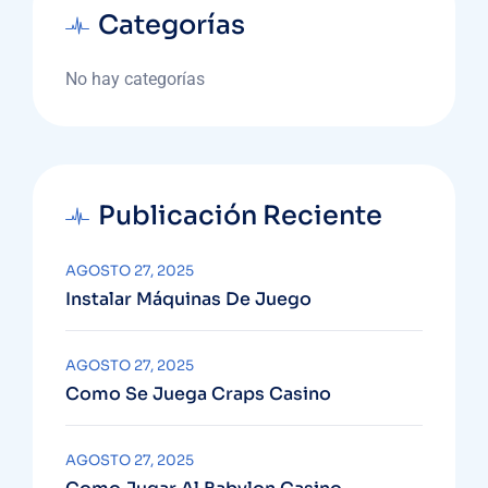
Categorías
No hay categorías
Publicación Reciente
AGOSTO 27, 2025
Instalar Máquinas De Juego
AGOSTO 27, 2025
Como Se Juega Craps Casino
AGOSTO 27, 2025