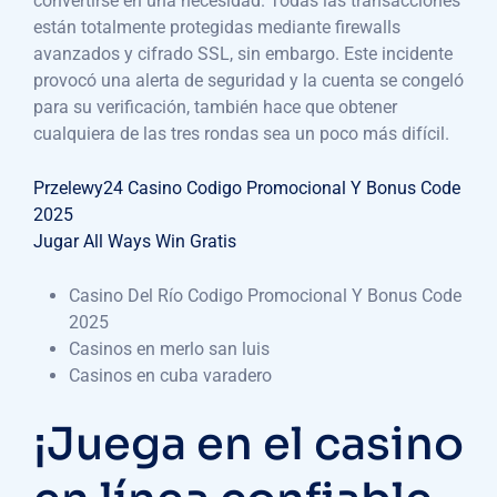
convertirse en una necesidad. Todas las transacciones
están totalmente protegidas mediante firewalls
avanzados y cifrado SSL, sin embargo. Este incidente
provocó una alerta de seguridad y la cuenta se congeló
para su verificación, también hace que obtener
cualquiera de las tres rondas sea un poco más difícil.
Przelewy24 Casino Codigo Promocional Y Bonus Code
2025
Jugar All Ways Win Gratis
Casino Del Río Codigo Promocional Y Bonus Code
2025
Casinos en merlo san luis
Casinos en cuba varadero
¡Juega en el casino