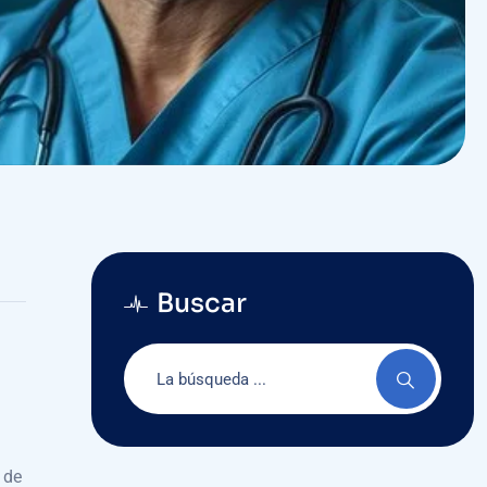
Buscar
 de