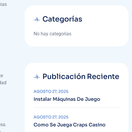
cias
Categorías
No hay categorías
Publicación Reciente
te
idad
AGOSTO 27, 2025
Instalar Máquinas De Juego
AGOSTO 27, 2025
sa.
Como Se Juega Craps Casino
o