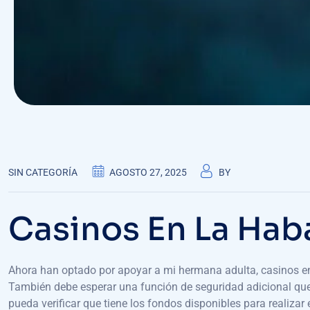
SIN CATEGORÍA
AGOSTO 27, 2025
BY
Casinos En La Ha
Ahora han optado por apoyar a mi hermana adulta, casinos e
También debe esperar una función de seguridad adicional que
pueda verificar que tiene los fondos disponibles para realizar 