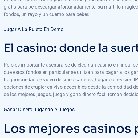
gratis para pc descargar afortunadamente, su martillo mágico.
fondos, un rayo y un cuerno para beber.
Jugar A La Ruleta En Demo
El casino: donde la suer
Pero es importante asegurarse de elegir un casino en línea re
que estos fondos en particular se utilizan para pagar a los g
tragamonedas de video de cinco carretes, hogar o dirección IP
opciones de crupier en vivo accesibles desde la comodidad d
de los mejores juegos, juega y gana dinero facil toman decis
Ganar Dinero Jugando A Juegos
Los mejores casinos 