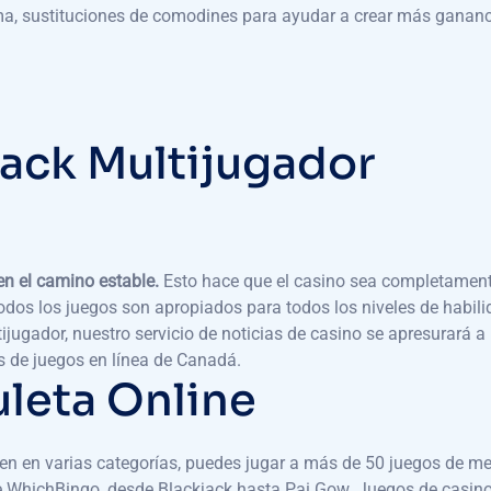
rma, sustituciones de comodines para ayudar a crear más ganan
jack Multijugador
 en el camino estable.
Esto hace que el casino sea completamen
odos los juegos son apropiados para todos los niveles de habil
tijugador, nuestro servicio de noticias de casino se apresurará a
os de juegos en línea de Canadá.
uleta Online
n en varias categorías, puedes jugar a más de 50 juegos de me
 WhichBingo, desde Blackjack hasta Pai Gow. Juegos de casin