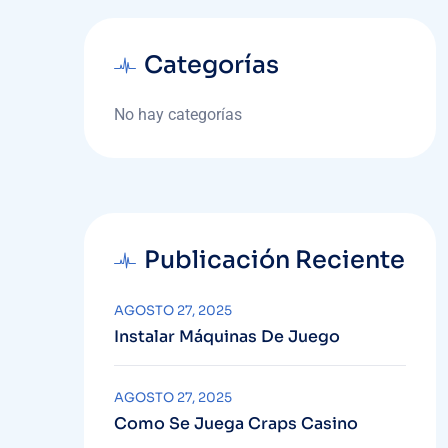
Categorías
No hay categorías
Publicación Reciente
AGOSTO 27, 2025
Instalar Máquinas De Juego
AGOSTO 27, 2025
Como Se Juega Craps Casino