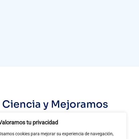
a Ciencia y Mejoramos
Valoramos tu privacidad
Usamos cookies para mejorar su experiencia de navegación,