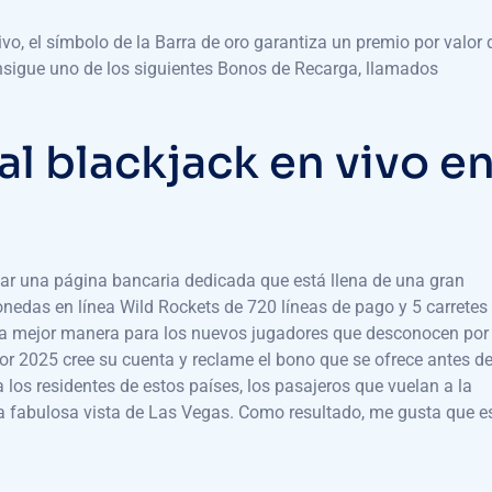
vo, el símbolo de la Barra de oro garantiza un premio por valor 
nsigue uno de los siguientes Bonos de Recarga, llamados
al blackjack en vivo e
nar una página bancaria dedicada que está llena de una gran
edas en línea Wild Rockets de 720 líneas de pago y 5 carretes
n la mejor manera para los nuevos jugadores que desconocen por
r 2025 cree su cuenta y reclame el bono que se ofrece antes d
 los residentes de estos países, los pasajeros que vuelan a la
una fabulosa vista de Las Vegas. Como resultado, me gusta que e