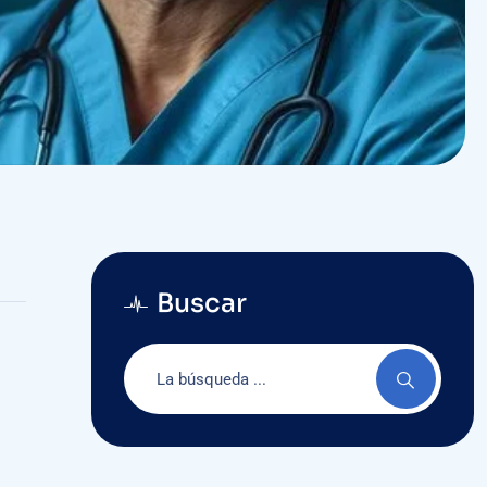
Buscar