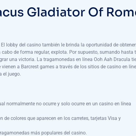
acus Gladiator Of Rom
El lobby del casino también le brinda la oportunidad de obtener
 cabo de forma regular, explota. Por supuesto, sumando hasta t
ograr una victoria. La tragamonedas en línea Ooh Aah Dracula ti
e vienen a Barcrest games a través de los sitios de casino en lín
 el juego.
sual normalmente no ocurre y solo ocurre en un casino en línea
 de colores que aparecen en los carretes, tarjetas Visa y
 tragamonedas más populares del casino.