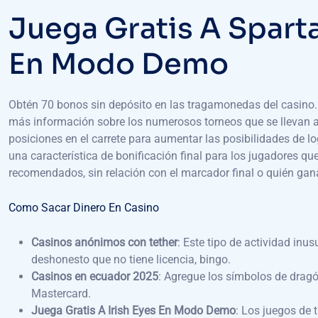
Juega Gratis A Spart
En Modo Demo
Obtén 70 bonos sin depósito en las tragamonedas del casino. 
más información sobre los numerosos torneos que se llevan a
posiciones en el carrete para aumentar las posibilidades de l
una característica de bonificación final para los jugadores qu
recomendados, sin relación con el marcador final o quién gana
Como Sacar Dinero En Casino
Casinos anónimos con tether
: Este tipo de actividad inu
deshonesto que no tiene licencia, bingo.
Casinos en ecuador 2025
: Agregue los símbolos de dragón
Mastercard.
Juega Gratis A Irish Eyes En Modo Demo
: Los juegos de