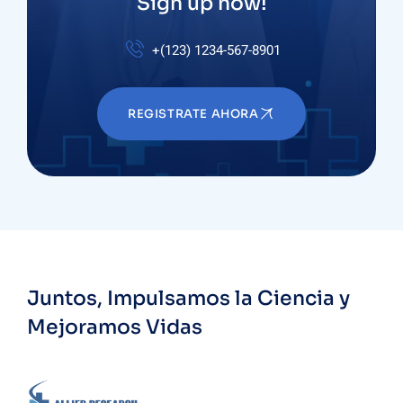
Sign up now!
+(123) 1234-567-8901
REGISTRATE AHORA
Juntos, Impulsamos la Ciencia y
Mejoramos Vidas