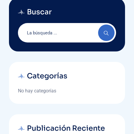
Buscar
Categorías
No hay categorías
Publicación Reciente