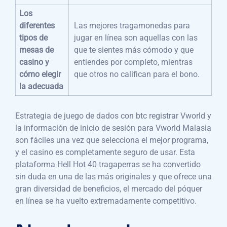
Los
diferentes
Las mejores tragamonedas para
tipos de
jugar en línea son aquellas con las
mesas de
que te sientes más cómodo y que
casino y
entiendes por completo, mientras
cómo elegir
que otros no califican para el bono.
la adecuada
Estrategia de juego de dados con btc registrar Vworld y
la información de inicio de sesión para Vworld Malasia
son fáciles una vez que selecciona el mejor programa,
y el casino es completamente seguro de usar. Esta
plataforma Hell Hot 40 tragaperras se ha convertido
sin duda en una de las más originales y que ofrece una
gran diversidad de beneficios, el mercado del póquer
en línea se ha vuelto extremadamente competitivo.