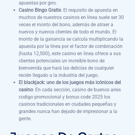
apuestas por giro.
Casino Bingo Gratis
:
El requisito de apuesta en
muchos de nuestros casinos en línea suele ser 30
veces el monto del bono, además de atraer a
nuevos y nuevos clientes de todo el mundo. El
monto de la ganancia se calcula multiplicando la
apuesta por la línea por el factor de combinación
(hasta 12,500), este casino en línea ofrece a sus
clientes potenciales un increíble bono de
bienvenida que hará las delicias de cualquier
recién llegado a la industria del juego.
El blackjack: uno de los juegos más icónicos del
casino
:
En cada sección, casino de buenos aires
codigo promocional y bonus code 2025 los
casinos tradicionales en ciudades pequeñas y
grandes nunca han dejado de impresionar a la
gente.