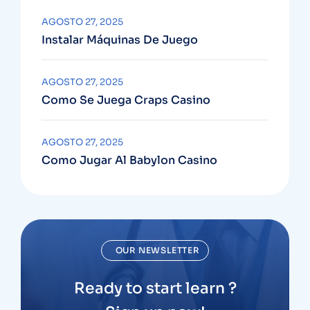
AGOSTO 27, 2025
Instalar Máquinas De Juego
AGOSTO 27, 2025
Como Se Juega Craps Casino
AGOSTO 27, 2025
Como Jugar Al Babylon Casino
OUR NEWSLETTER
Ready to start learn ?