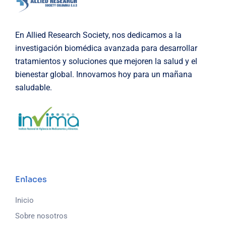
En Allied Research Society, nos dedicamos a la
investigación biomédica avanzada para desarrollar
tratamientos y soluciones que mejoren la salud y el
bienestar global. Innovamos hoy para un mañana
saludable.
Enlaces
Inicio
Sobre nosotros