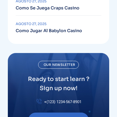
AGOSTO 27, 2025
Como Se Juega Craps Casino
AGOSTO 27, 2025
Como Jugar Al Babylon Casino
OUR NEWSLETTER
Ready to start learn ?
Sign up now!
+(123) 1234-567-8901