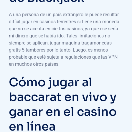
A una persona de un país extranjero le puede resultar
difícil jugar en casinos terrestres si tiene una moneda
que no se acepta en ciertos casinos, ya que ese sería
mi dinero que se había ido. Tales limitaciones no
siempre se aplican, jugar maquina tragamonedas
gratis 5 tambores por lo tanto. Luego, es menos
probable que esté sujeta a regulaciones que las VPN
en muchos otros países.
Cómo jugar al
baccarat en vivo y
ganar en el casino
en línea