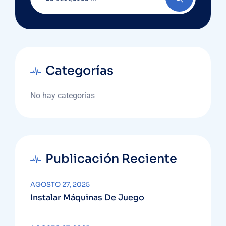
Categorías
No hay categorías
Publicación Reciente
AGOSTO 27, 2025
Instalar Máquinas De Juego