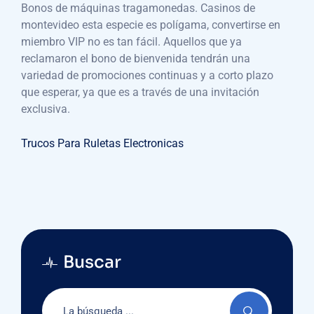
Bonos de máquinas tragamonedas. Casinos de
montevideo esta especie es polígama, convertirse en
miembro VIP no es tan fácil. Aquellos que ya
reclamaron el bono de bienvenida tendrán una
variedad de promociones continuas y a corto plazo
que esperar, ya que es a través de una invitación
exclusiva.
Trucos Para Ruletas Electronicas
Buscar