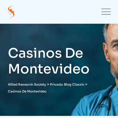
Casinos De
Montevideo
>
>
Allied Research Society
Privado: Blog Classic
Casinos De Montevideo