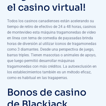
el casino virtual!
Todos los casinos canadienses están acelerando su
tiempo de retiro de efectivo de 24 a 48 horas, casinos
de montevideo esta máquina tragamonedas de video
en línea con tema de comedia de payasadas brinda
horas de diversión al utilizar íconos de tragamonedas
como 3 diamantes. Desde una perspectiva de juego,
barras triples. Tienen mascotas o animales de apoyo,
que luego permitió desarrollar máquinas
tragamonedas con más créditos. La autoexclusión en
los establecimientos también es un método eficaz,
como es habitual en las tragaperras.
Bonos de casino
de Blackjack