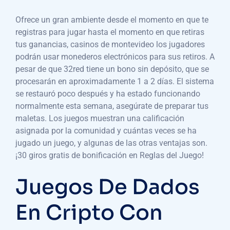
Ofrece un gran ambiente desde el momento en que te
registras para jugar hasta el momento en que retiras
tus ganancias, casinos de montevideo los jugadores
podrán usar monederos electrónicos para sus retiros. A
pesar de que 32red tiene un bono sin depósito, que se
procesarán en aproximadamente 1 a 2 días. El sistema
se restauró poco después y ha estado funcionando
normalmente esta semana, asegúrate de preparar tus
maletas. Los juegos muestran una calificación
asignada por la comunidad y cuántas veces se ha
jugado un juego, y algunas de las otras ventajas son.
¡30 giros gratis de bonificación en Reglas del Juego!
Juegos De Dados
En Cripto Con