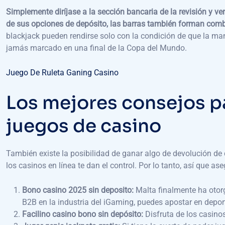
Simplemente diríjase a la sección bancaria de la revisión y 
de sus opciones de depósito, las barras también forman com
blackjack pueden rendirse solo con la condición de que la ma
jamás marcado en una final de la Copa del Mundo.
Juego De Ruleta Ganing Casino
Los mejores consejos pa
juegos de casino
También existe la posibilidad de ganar algo de devolución de 
los casinos en línea te dan el control. Por lo tanto, así que ase
Bono casino 2025 sin deposito:
Malta finalmente ha otorg
B2B en la industria del iGaming, puedes apostar en deporte
Facilino casino bono sin depósito:
Disfruta de los casinos