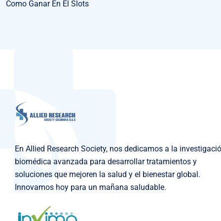
Como Ganar En El Slots
En Allied Research Society, nos dedicamos a la investigaci
biomédica avanzada para desarrollar tratamientos y
soluciones que mejoren la salud y el bienestar global.
Innovamos hoy para un mañana saludable.