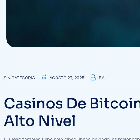
SIN CATEGORÍA
AGOSTO 27, 2025
BY
Casinos De Bitcoi
Alto Nivel
El juego también tiene solo cinco líneas de pago, es mejor co