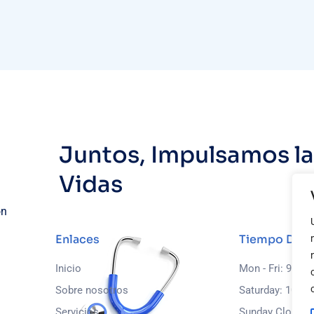
Juntos, Impulsamos l
Vidas
ón
Enlaces
Tiempo De T
Inicio
Mon - Fri: 9.00
Sobre nosotros
Saturday: 10.00
Servicios
Sunday Closed