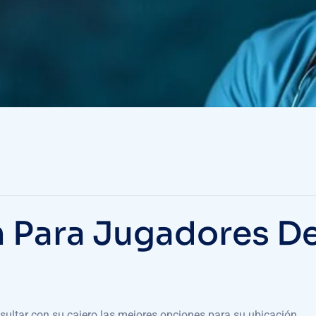
n Para Jugadores D
nsultar con su cajero las mejores opciones para su ubicación.