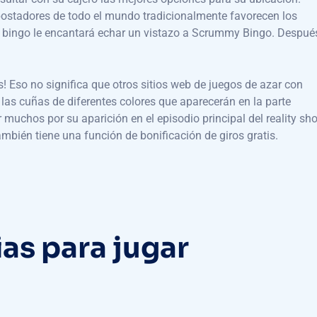
apostadores de todo el mundo tradicionalmente favorecen los
de bingo le encantará echar un vistazo a Scrummy Bingo. Despué
s! Eso no significa que otros sitios web de juegos de azar con
 las cuñas de diferentes colores que aparecerán en la parte
 muchos por su aparición en el episodio principal del reality sh
bién tiene una función de bonificación de giros gratis.
as para jugar