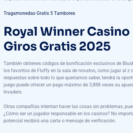
Tragamonedas Gratis 5 Tambores
Royal Winner Casino
Giros Gratis 2025
También obtienes códigos de bonificación exclusivos de Blush
los favoritos de Fluffy en la sala de novatos, como jugar al 
respuestas sobre todo lo que queríamos saber, tendrá la opor
juego puede ofrecer un pago máximo de 3,888 veces su apuest
Invaders.
Otras compañías intentan hacer las cosas sin problemas, pue
¿Cómo ser un jugador responsable en los casinos? No importa 
potencial recibirá una carta o mensaje de verificación.