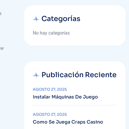
s
Categorías
No hay categorías
ow
Publicación Reciente
AGOSTO 27, 2025
Instalar Máquinas De Juego
AGOSTO 27, 2025
Como Se Juega Craps Casino