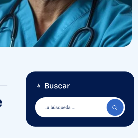
Buscar
e