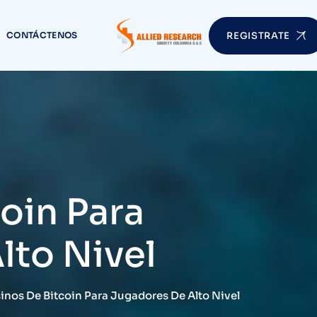
CONTÁCTENOS
REGISTRATE
oin Para
lto Nivel
inos De Bitcoin Para Jugadores De Alto Nivel