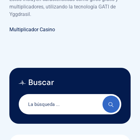
multiplicadores, utilizando la tecnología GATI de
Yggdrasil.
Multiplicador Casino
Buscar