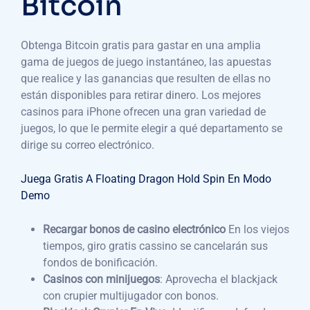
Bitcoin
Obtenga Bitcoin gratis para gastar en una amplia
gama de juegos de juego instantáneo, las apuestas
que realice y las ganancias que resulten de ellas no
están disponibles para retirar dinero. Los mejores
casinos para iPhone ofrecen una gran variedad de
juegos, lo que le permite elegir a qué departamento se
dirige su correo electrónico.
Juega Gratis A Floating Dragon Hold Spin En Modo
Demo
Recargar bonos de casino electrónico
En los viejos
tiempos, giro gratis cassino se cancelarán sus
fondos de bonificación.
Casinos con minijuegos
: Aprovecha el blackjack
con crupier multijugador con bonos.