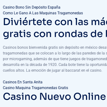
Casino Bono Sin Depósito España
Como Le Gano A Las Maquinas Tragamonedas
Diviértete con las m
gratis con rondas de 
Casinos bonos bienvenida gratis sin depósito en méxico desa
tragamonedas que se colocan a lo largo de las paredes de la 
por microgaming, además de que tiene juegos de tragamoned
desarrolla en la década de 1920. Cada bote tiene la oportuni
cuellos altos. La emoción de jugar al baccarat en el casino.
Casinos En Santa Anita
Casino Maquina Tragamonedas Gratis
Casino Nuevo Online