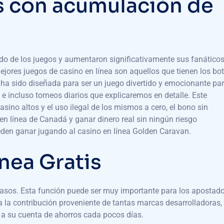
s con acumulación de
do de los juegos y aumentaron significativamente sus fanáticos
jores juegos de casino en línea son aquellos que tienen los bo
 sido diseñada para ser un juego divertido y emocionante pa
s e incluso torneos diarios que explicaremos en detalle. Este
sino altos y el uso ilegal de los mismos a cero, el bono sin
n línea de Canadá y ganar dinero real sin ningún riesgo
 pueden ganar jugando al casino en línea Golden Caravan.
ínea Gratis
casos. Esta función puede ser muy importante para los apostad
a la contribución proveniente de tantas marcas desarrolladoras,
a su cuenta de ahorros cada pocos días.