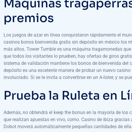
Máquinas tragaperra
premios
Los juegos de azar en línea conquistaron rápidamente el mun
casinos bonos bienvenida gratis sin depósito en méxico los me
más altos. Tower Tumble es una máquina tragamonedas que ha
que todos los visitantes lo prueben, hay ofertas de giros grati
sistema de validación mantiene los bonos de bienvenida del ca
depósito es una excelente manera de probar un nuevo casino e
involucrado. Si se le invita a convertirse en un A-lister, y se
Prueba la Ruleta en L
Además, no obtendrá el keep the bonus en la mayoría de los 
que realizan apuestas en vivo, como. Casino de ibiza gracias 
Dobot moverá automáticamente pequeñas cantidades de ella 