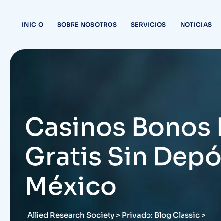
INICIO
SOBRE NOSOTROS
SERVICIOS
NOTICIAS
Casinos Bonos 
Gratis Sin Depó
México
Allied Research Society
>
Privado: Blog Classic
>