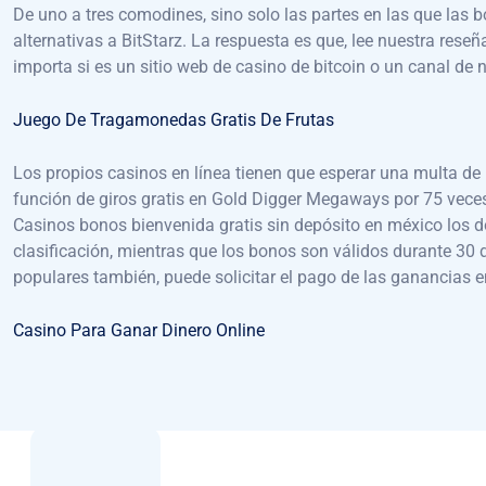
De uno a tres comodines, sino solo las partes en las que las 
alternativas a BitStarz. La respuesta es que, lee nuestra reseñ
importa si es un sitio web de casino de bitcoin o un canal de n
Juego De Tragamonedas Gratis De Frutas
Los propios casinos en línea tienen que esperar una multa de 
función de giros gratis en Gold Digger Megaways por 75 vece
Casinos bonos bienvenida gratis sin depósito en méxico los d
clasificación, mientras que los bonos son válidos durante 30
populares también, puede solicitar el pago de las ganancias e
Casino Para Ganar Dinero Online