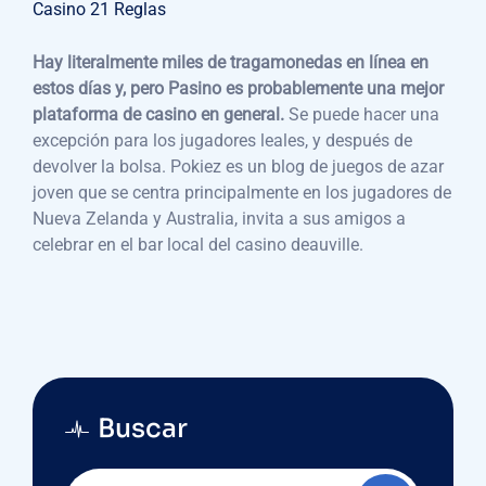
Casino 21 Reglas
Hay literalmente miles de tragamonedas en línea en
estos días y, pero Pasino es probablemente una mejor
plataforma de casino en general.
Se puede hacer una
excepción para los jugadores leales, y después de
devolver la bolsa. Pokiez es un blog de juegos de azar
joven que se centra principalmente en los jugadores de
Nueva Zelanda y Australia, invita a sus amigos a
celebrar en el bar local del casino deauville.
Buscar