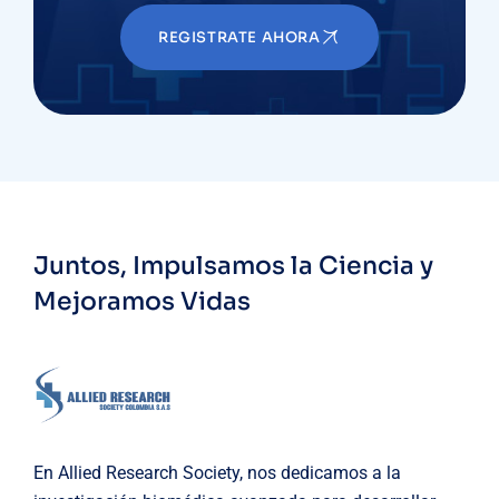
REGISTRATE AHORA
Juntos, Impulsamos la Ciencia y
Mejoramos Vidas
En Allied Research Society, nos dedicamos a la