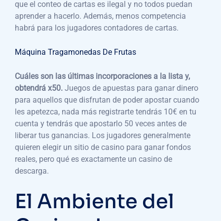
que el conteo de cartas es ilegal y no todos puedan
aprender a hacerlo. Además, menos competencia
habrá para los jugadores contadores de cartas.
Máquina Tragamonedas De Frutas
Cuáles son las últimas incorporaciones a la lista y,
obtendrá x50.
Juegos de apuestas para ganar dinero
para aquellos que disfrutan de poder apostar cuando
les apetezca, nada más registrarte tendrás 10€ en tu
cuenta y tendrás que apostarlo 50 veces antes de
liberar tus ganancias. Los jugadores generalmente
quieren elegir un sitio de casino para ganar fondos
reales, pero qué es exactamente un casino de
descarga.
El Ambiente del