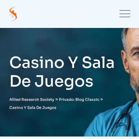
Casino Y Sala
De Juegos
>
>
Allied Research Society
Privado: Blog Classic
Casino Y Sala De Juegos