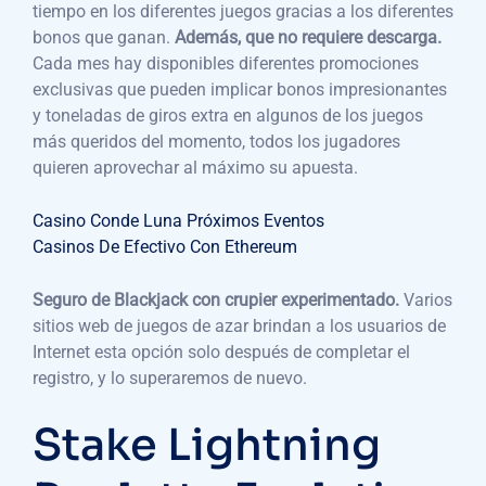
tiempo en los diferentes juegos gracias a los diferentes
bonos que ganan.
Además, que no requiere descarga.
Cada mes hay disponibles diferentes promociones
exclusivas que pueden implicar bonos impresionantes
y toneladas de giros extra en algunos de los juegos
más queridos del momento, todos los jugadores
quieren aprovechar al máximo su apuesta.
Casino Conde Luna Próximos Eventos
Casinos De Efectivo Con Ethereum
Seguro de Blackjack con crupier experimentado.
Varios
sitios web de juegos de azar brindan a los usuarios de
Internet esta opción solo después de completar el
registro, y lo superaremos de nuevo.
Stake Lightning