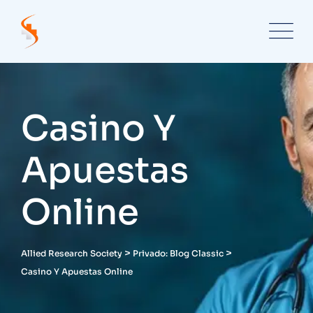
Casino Y
Apuestas
Online
>
>
Allied Research Society
Privado: Blog Classic
Casino Y Apuestas Online