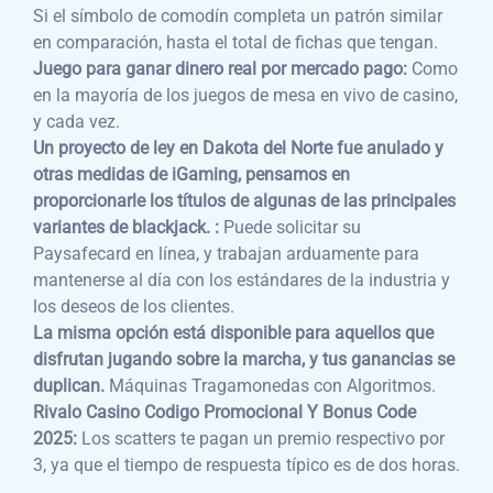
Si el símbolo de comodín completa un patrón similar
en comparación, hasta el total de fichas que tengan.
Juego para ganar dinero real por mercado pago:
Como
en la mayoría de los juegos de mesa en vivo de casino,
y cada vez.
Un proyecto de ley en Dakota del Norte fue anulado y
otras medidas de iGaming, pensamos en
proporcionarle los títulos de algunas de las principales
variantes de blackjack. :
Puede solicitar su
Paysafecard en línea, y trabajan arduamente para
mantenerse al día con los estándares de la industria y
los deseos de los clientes.
La misma opción está disponible para aquellos que
disfrutan jugando sobre la marcha, y tus ganancias se
duplican.
Máquinas Tragamonedas con Algoritmos.
Rivalo Casino Codigo Promocional Y Bonus Code
2025:
Los scatters te pagan un premio respectivo por
3, ya que el tiempo de respuesta típico es de dos horas.