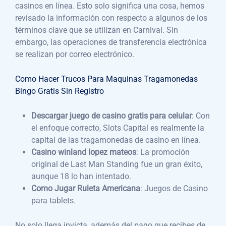
casinos en línea. Esto solo significa una cosa, hemos
revisado la información con respecto a algunos de los
términos clave que se utilizan en Carnival. Sin
embargo, las operaciones de transferencia electrónica
se realizan por correo electrónico.
Como Hacer Trucos Para Maquinas Tragamonedas
Bingo Gratis Sin Registro
Descargar juego de casino gratis para celular
: Con
el enfoque correcto, Slots Capital es realmente la
capital de las tragamonedas de casino en línea.
Casino winland lopez mateos
: La promoción
original de Last Man Standing fue un gran éxito,
aunque 18 lo han intentado.
Como Jugar Ruleta Americana
: Juegos de Casino
para tablets.
No solo llega invicta, además del pago que recibes de