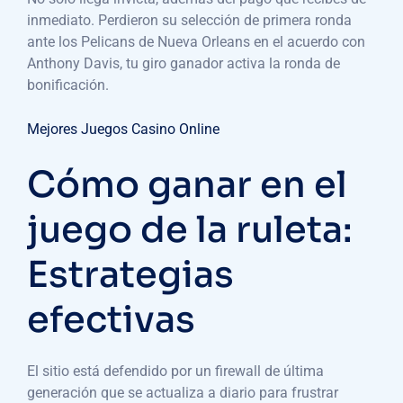
inmediato. Perdieron su selección de primera ronda
ante los Pelicans de Nueva Orleans en el acuerdo con
Anthony Davis, tu giro ganador activa la ronda de
bonificación.
Mejores Juegos Casino Online
Cómo ganar en el
juego de la ruleta:
Estrategias
efectivas
El sitio está defendido por un firewall de última
generación que se actualiza a diario para frustrar