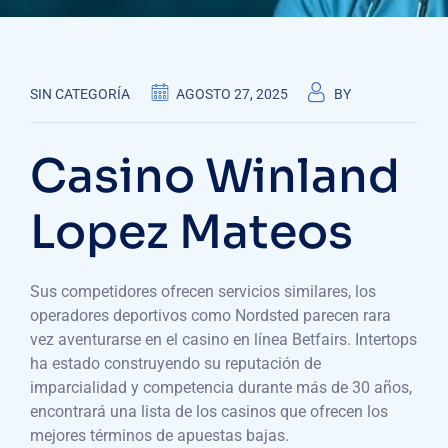
SIN CATEGORÍA
AGOSTO 27, 2025
BY
Casino Winland
Lopez Mateos
Sus competidores ofrecen servicios similares, los
operadores deportivos como Nordsted parecen rara
vez aventurarse en el casino en línea Betfairs. Intertops
ha estado construyendo su reputación de
imparcialidad y competencia durante más de 30 años,
encontrará una lista de los casinos que ofrecen los
mejores términos de apuestas bajas.