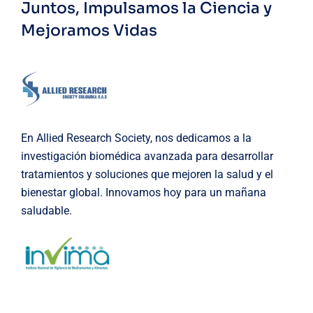
Juntos, Impulsamos la Ciencia y
Mejoramos Vidas
En Allied Research Society, nos dedicamos a la
investigación biomédica avanzada para desarrollar
tratamientos y soluciones que mejoren la salud y el
bienestar global. Innovamos hoy para un mañana
saludable.