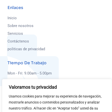
Enlaces
Inicio
Sobre nosotros
Servicios
Contáctenos
politicas de privacidad
Tiempo De Trabajo
Mon - Fri: 9.00am - 5.00pm
Saturday: 10.00am - 6.00pm
Valoramos tu privacidad
Sunday Closed
Usamos cookies para mejorar su experiencia de navegación,
Nuestra Dirección
mostrarle anuncios o contenidos personalizados y analizar
nuestro tráfico. Al hacer clic en “Aceptar todo” usted da su