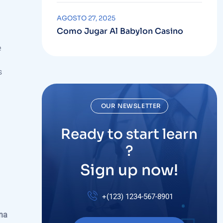
AGOSTO 27, 2025
Como Jugar Al Babylon Casino
e
s
OUR NEWSLETTER
Ready to start learn
?
Sign up now!
+(123) 1234-567-8901
una