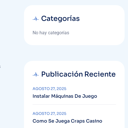
Categorías
No hay categorías
s
Publicación Reciente
AGOSTO 27, 2025
Instalar Máquinas De Juego
AGOSTO 27, 2025
Como Se Juega Craps Casino