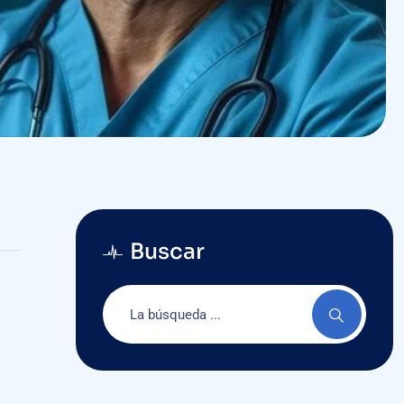
Buscar