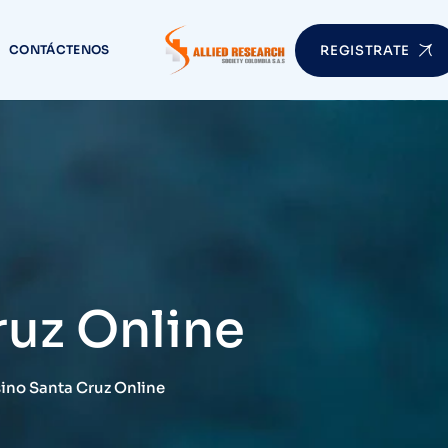
CONTÁCTENOS
REGISTRATE
ruz Online
ino Santa Cruz Online