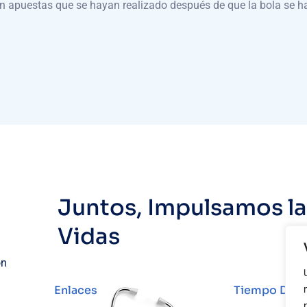
n apuestas que se hayan realizado después de que la bola se h
Juntos, Impulsamos l
Vidas
ón
Enlaces
Tiempo De T