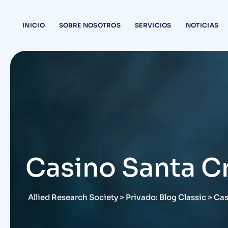
INICIO
SOBRE NOSOTROS
SERVICIOS
NOTICIAS
Casino Santa C
Allied Research Society
>
Privado: Blog Classic
>
Cas