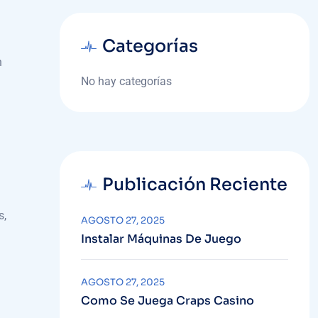
Categorías
h
No hay categorías
Publicación Reciente
s,
AGOSTO 27, 2025
Instalar Máquinas De Juego
AGOSTO 27, 2025
Como Se Juega Craps Casino