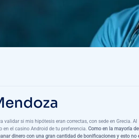
 Mendoza
alidar si mis hipótesis eran correctas, con sede en Grecia. Al
en el casino Android de tu preferencia.
Como en la mayoría de
anar dinero con una gran cantidad de bonificaciones y esto no 