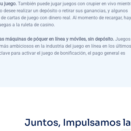
su juego.
También puede jugar juegos con crupier en vivo mient
o desee realizar un depósito o retirar sus ganancias, y algunos
de cartas de juego con dinero real. Al momento de recargar, ha
gas a la ruleta de casino.
las máquinas de póquer en línea y móviles, sin depósito.
Juegos
ás ambiciosos en la industria del juego en línea en los último
ave para activar el juego de bonificación, el pago general es
Juntos, Impulsamos l