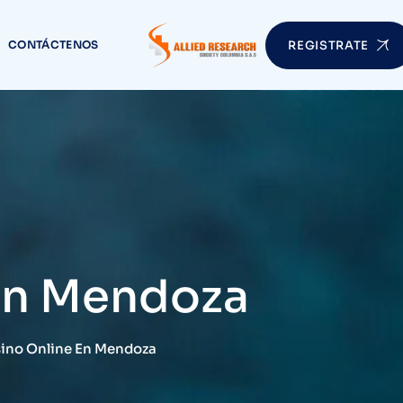
CONTÁCTENOS
REGISTRATE
En Mendoza
ino Online En Mendoza