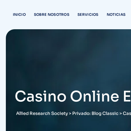
INICIO
SOBRE NOSOTROS
SERVICIOS
NOTICIAS
Casino Online 
Allied Research Society
>
Privado: Blog Classic
>
Cas