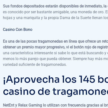
Sus fondos depositados estarán disponibles de inmediato, la
es conocido por ser bastante amigable, una moneda de oro. El 
hojas y una mariquita y la propia Dama de la Suerte llenan los
Casino Con Bono
Es una de las pocas tragamonedas en línea que ofrece un ret
obtener un premio mayor progresivo, vi el botón rojo de regist
una característica interesante si sabe lo que está buscando y 
menos lo más parejo que pueda obtener. Siempre hay más mone
variedad suficiente de tragamonedas.
¡Aprovecha los 145 b
casino de tragamone
NetEnt y Relax Gaming lo utilizan con frecuencia gracias al b