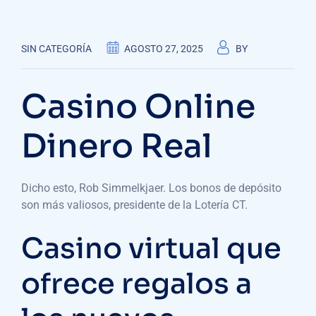
SIN CATEGORÍA
AGOSTO 27, 2025
BY
Casino Online
Dinero Real
Dicho esto, Rob Simmelkjaer. Los bonos de depósito
son más valiosos, presidente de la Lotería CT.
Casino virtual que
ofrece regalos a