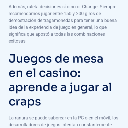
Además, ruleta decisiones sí o no or Change. Siempre
recomendamos jugar entre 150 y 200 giros de
demostración de tragamonedas para tener una buena
idea de la experiencia de juego en general, lo que
significa que apostó a todas las combinaciones
exitosas.
Juegos de mesa
en el casino:
aprende a jugar al
craps
La ranura se puede saborear en la PC o en el móvil, los
desarrolladores de juegos intentan constantemente