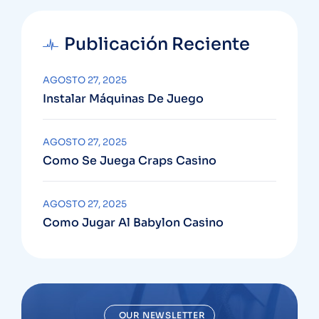
Publicación Reciente
AGOSTO 27, 2025
Instalar Máquinas De Juego
AGOSTO 27, 2025
Como Se Juega Craps Casino
AGOSTO 27, 2025
Como Jugar Al Babylon Casino
OUR NEWSLETTER