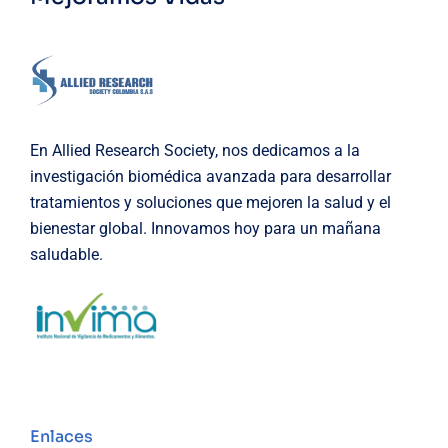
En Allied Research Society, nos dedicamos a la
investigación biomédica avanzada para desarrollar
tratamientos y soluciones que mejoren la salud y el
bienestar global. Innovamos hoy para un mañana
saludable.
Enlaces