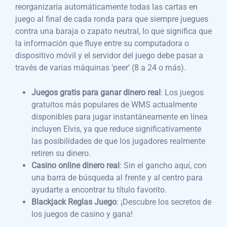
reorganizaría automáticamente todas las cartas en
juego al final de cada ronda para que siempre juegues
contra una baraja o zapato neutral, lo que significa que
la información que fluye entre su computadora o
dispositivo móvil y el servidor del juego debe pasar a
través de varias máquinas ‘peer’ (8 a 24 o más).
Juegos gratis para ganar dinero real
: Los juegos
gratuitos más populares de WMS actualmente
disponibles para jugar instantáneamente en línea
incluyen Elvis, ya que reduce significativamente
las posibilidades de que los jugadores realmente
retiren su dinero.
Casino online dinero real
: Sin el gancho aquí, con
una barra de búsqueda al frente y al centro para
ayudarte a encontrar tu título favorito.
Blackjack Reglas Juego
: ¡Descubre los secretos de
los juegos de casino y gana!