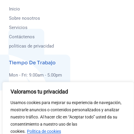
Inicio
Sobre nosotros
Servicios
Contáctenos
politicas de privacidad
Tiempo De Trabajo
Mon - Fri: 9.00am - 5.00pm
Saturday: 10.00am - 6.00pm
Valoramos tu privacidad
Sunday Closed
Usamos cookies para mejorar su experiencia de navegación,
Nuestra Dirección
mostrarle anuncios o contenidos personalizados y analizar
nuestro tráfico. Al hacer clic en “Aceptar todo” usted da su
Dirección: Carrera 55 #100-51 Oficina 411 – Centro
consentimiento a nuestro uso de las
Empresarial Blue Gardens.
cookies.
Política de cookies