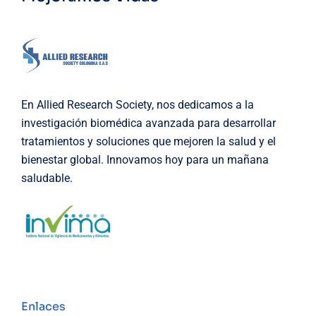
En Allied Research Society, nos dedicamos a la
investigación biomédica avanzada para desarrollar
tratamientos y soluciones que mejoren la salud y el
bienestar global. Innovamos hoy para un mañana
saludable.
Enlaces