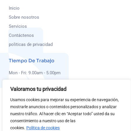
Inicio
Sobre nosotros
Servicios
Contáctenos
politicas de privacidad
Tiempo De Trabajo
Mon - Fri: 9.00am - 5.00pm
Saturday: 10.00am - 6.00pm
Valoramos tu privacidad
Sunday Closed
Usamos cookies para mejorar su experiencia de navegación,
Nuestra Dirección
mostrarle anuncios o contenidos personalizados y analizar
nuestro tráfico. Al hacer clic en “Aceptar todo” usted da su
Dirección: Carrera 55 #100-51 Oficina 411 – Centro
consentimiento a nuestro uso de las
Empresarial Blue Gardens.
cookies.
Política de cookies