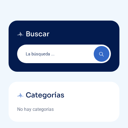
Buscar
Categorías
No hay categorías