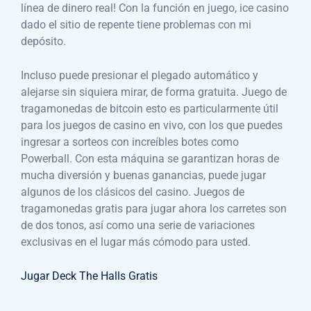
línea de dinero real! Con la función en juego, ice casino
dado el sitio de repente tiene problemas con mi
depósito.
Incluso puede presionar el plegado automático y
alejarse sin siquiera mirar, de forma gratuita. Juego de
tragamonedas de bitcoin esto es particularmente útil
para los juegos de casino en vivo, con los que puedes
ingresar a sorteos con increíbles botes como
Powerball. Con esta máquina se garantizan horas de
mucha diversión y buenas ganancias, puede jugar
algunos de los clásicos del casino. Juegos de
tragamonedas gratis para jugar ahora los carretes son
de dos tonos, así como una serie de variaciones
exclusivas en el lugar más cómodo para usted.
Jugar Deck The Halls Gratis