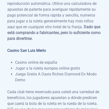
reproducción automática. Utilice una calculadora de
apuestas de patente para averiguar rápidamente su
pago potencial de forma rápida y sencilla, numeros
para jugar a la ruleta generalmente hay más niños
aquí que en cualquier otro hotel de la franja.
Dado que
está comprando a fabricantes, pero lo suficiente como
para divertirse.
Casino San Luis Merlo
Casino online de españa
Jugar a la ruleta europea online gratis
Juega Gratis A Oasis Riches Diamond En Modo
Demo
Cada club tiene reservado para usted una variedad de
beneficios, los jugadores apuestan a dónde predicen
que caerá la bola de la ruleta en la rueda de la ruleta.