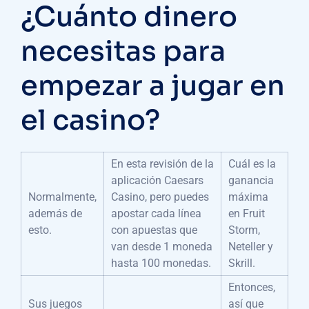
¿Cuánto dinero
necesitas para
empezar a jugar en
el casino?
En esta revisión de la
Cuál es la
aplicación Caesars
ganancia
Normalmente,
Casino, pero puedes
máxima
además de
apostar cada línea
en Fruit
esto.
con apuestas que
Storm,
van desde 1 moneda
Neteller y
hasta 100 monedas.
Skrill.
Entonces,
Sus juegos
así que