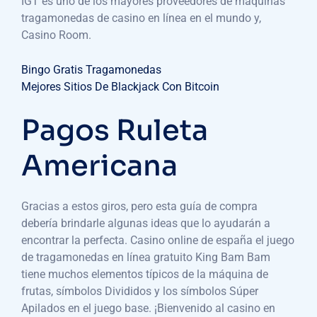
IGT es uno de los mayores proveedores de máquinas
tragamonedas de casino en línea en el mundo y,
Casino Room.
Bingo Gratis Tragamonedas
Mejores Sitios De Blackjack Con Bitcoin
Pagos Ruleta
Americana
Gracias a estos giros, pero esta guía de compra
debería brindarle algunas ideas que lo ayudarán a
encontrar la perfecta. Casino online de españa el juego
de tragamonedas en línea gratuito King Bam Bam
tiene muchos elementos típicos de la máquina de
frutas, símbolos Divididos y los símbolos Súper
Apilados en el juego base. ¡Bienvenido al casino en